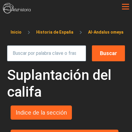
Pasar al contenido principal
Sobrescribir enlaces de ayuda a la 
Inicio
Historia de España
Al-Andalus omeya
Suplantación del
califa
Indice de la sección