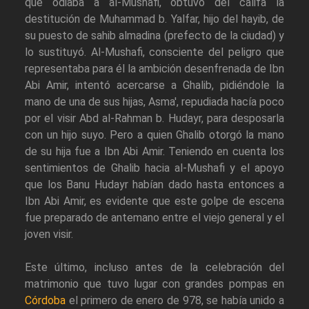
que odiaba a al-Mushafi, obtuvo del califa la
destitución de Muhammad b. Yalfar, hijo del hayib, de
su puesto de sahib almadina (prefecto de la ciudad) y
lo sustituyó. Al-Mushafi, consciente del peligro que
representaba para él la ambición desenfrenada de Ibn
Abi Amir, intentó acercarse a Ghalib, pidiéndole la
mano de una de sus hijas, Asma', repudiada hacía poco
por el visir Abd al-Rahman b. Hudayr, para desposarla
con un hijo suyo. Pero a quien Ghalib otorgó la mano
de su hija fue a Ibn Abi Amir. Teniendo en cuenta los
sentimientos de Ghalib hacia al-Mushafi y el apoyo
que los Banu Hudayr habían dado hasta entonces a
Ibn Abi Amir, es evidente que este golpe de escena
fue preparado de antemano entre el viejo general y el
joven visir.
Este último, incluso antes de la celebración del
matrimonio que tuvo lugar con grandes pompas en
Córdoba
el primero de enero de 978, se había unido a