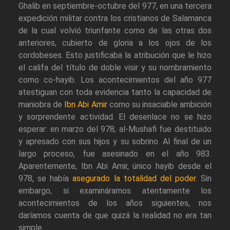
Ghalib en septiembre-octubre del 977, en una tercera
expedición militar contra los cristianos de Salamanca
de la cual volvió triunfante como de las otras dos
anteriores, cubierto de gloria a los ojos de los
cordobeses. Esto justificaba la atribución que le hizo
el califa del título de doble visir y su nombramiento
como co-hayib. Los acontecimientos del año 977
atestiguan con toda evidencia tanto la capacidad de
maniobra de
Ibn Abi Amir
como su insaciable ambición
y sorprendente actividad. El desenlace no se hizo
esperar: en marzo del 978, al-Mushafi fue destituido
y apresado con sus hijos y su sobrino. Al final de un
largo proceso, fue asesinado en el año 983.
Aparentemente, Ibn Abi Amir, único hayib desde el
978, se había
asegurado la totalidad del poder
. Sin
embargo, si examináramos atentamente los
acontecimientos de los años siguientes, nos
daríamos cuenta de que quizá la realidad no era tan
simple.