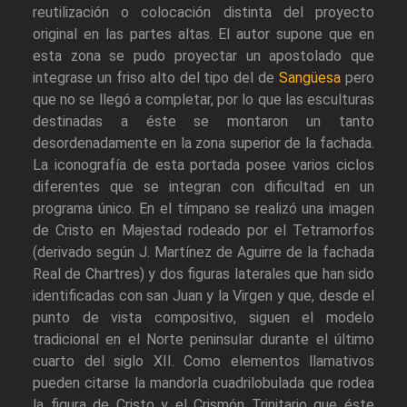
reutilización o colocación distinta del proyecto
original en las partes altas. El autor supone que en
esta zona se pudo proyectar un apostolado que
integrase un friso alto del tipo del de
Sangüesa
pero
que no se llegó a completar, por lo que las esculturas
destinadas a éste se montaron un tanto
desordenadamente en la zona superior de la fachada.
La iconografía de esta portada posee varios ciclos
diferentes que se integran con dificultad en un
programa único. En el tímpano se realizó una imagen
de Cristo en Majestad rodeado por el Tetramorfos
(derivado según J. Martínez de Aguirre de la fachada
Real de Chartres) y dos figuras laterales que han sido
identificadas con san Juan y la Virgen y que, desde el
punto de vista compositivo, siguen el modelo
tradicional en el Norte peninsular durante el último
cuarto del siglo XII. Como elementos llamativos
pueden citarse la mandorla cuadrilobulada que rodea
la figura de Cristo y el Crismón Trinitario que éste