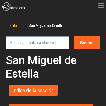
Pasar al contenido principal
Sobrescribir enlaces de ayuda a la 
Inicio
San Miguel de Estella
San Miguel de
Estella
Indice de la sección