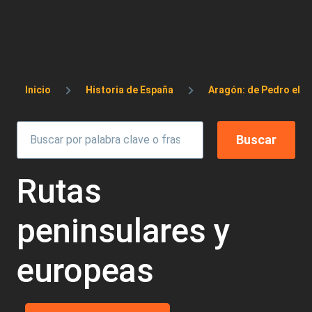
Sobrescribir enlaces de ayuda a la 
Inicio
Historia de España
Aragón: de Pedro el Gr
Rutas
peninsulares y
europeas