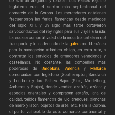
de azafrán aragonés y catalán. Los Países Bajos e
Inglaterra eran el sector más septentrional del
comercio de la Corona. Los mercaderes catalanes
frecuentaron las ferias flamencas desde mediados
del siglo XIII, y un siglo más tarde obtuvieron
salvoconductos del rey inglés para sus viajes a la isla.
La escasa competitividad de la industria catalana del
transporte y lo inadecuado de la
galera
mediterránea
para la navegación atlántica obligó, en esta ruta, a
contratar los servicios de armadores venecianos y
castellanos. No obstante, las compañías más
poderosas de
Barcelona
,
Valencia
y
Mallorca
comerciaban con Inglaterra (Southampton, Sandwich
y Londres) y los Países Bajos (Sluis, Middelburg,
Amberes y Brujas), donde vendían azafrán, azúcar y
especias orientales y compraban estaño, lana de
calidad, tejidos flamencos de lujo, arenques, planchas
de hierro y latón, objetos de arte, etc. Para la Corona,
el punto vulnerable de este comercio continental y