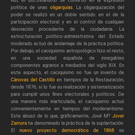
Así, el doctrinarismo se convirtió en la expresión
política de unas
oligarquías
. La oligarquización del
poder se realizó en un doble sentido: en el de la
participación electoral y en el control de cualquier
desviación procedente de la ciudadanía. La
estructuración político-administrativa del Estado
moderado actuó de andamiaje de la práctica política.
Por debajo, el caciquismo antropológico hizo el resto,
en una sociedad española de innegables
componentes agrarios a mediados del siglo XIX. En
este aspecto, el caciquismo no fue un invento de
Cánovas del Castillo
en tiempos de la Restauración,
desde 1876; sí lo fue su realización y sistematización
para cumplir unos fines electorales y políticos. De
una manera más inarticulada, el caciquismo actuó
convenientemente en tiempos del moderantismo.
Este abusó de lo que, gráficamente, José M?
Jover
Zamora
ha denominado la práctica de la suplantación.
El
nuevo proyecto democrático de 1868
se