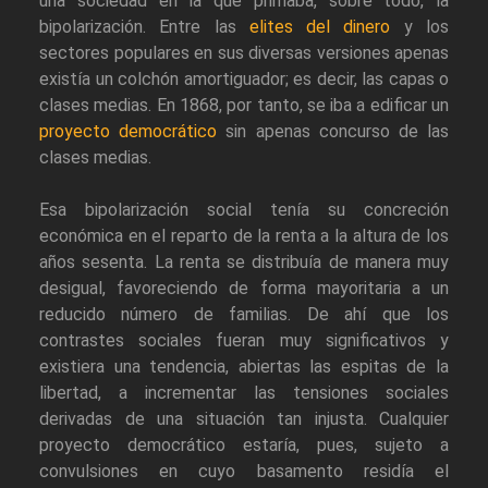
una sociedad en la que primaba, sobre todo, la
bipolarización. Entre las
elites del dinero
y los
sectores populares en sus diversas versiones apenas
existía un colchón amortiguador; es decir, las capas o
clases medias. En 1868, por tanto, se iba a edificar un
proyecto democrático
sin apenas concurso de las
clases medias.
Esa bipolarización social tenía su concreción
económica en el reparto de la renta a la altura de los
años sesenta. La renta se distribuía de manera muy
desigual, favoreciendo de forma mayoritaria a un
reducido número de familias. De ahí que los
contrastes sociales fueran muy significativos y
existiera una tendencia, abiertas las espitas de la
libertad, a incrementar las tensiones sociales
derivadas de una situación tan injusta. Cualquier
proyecto democrático estaría, pues, sujeto a
convulsiones en cuyo basamento residía el