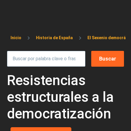
Sobrescribir enlaces de ayuda a la 
Inicio
Historia de España
El Sexenio democráti
Resistencias
estructurales a la
democratización