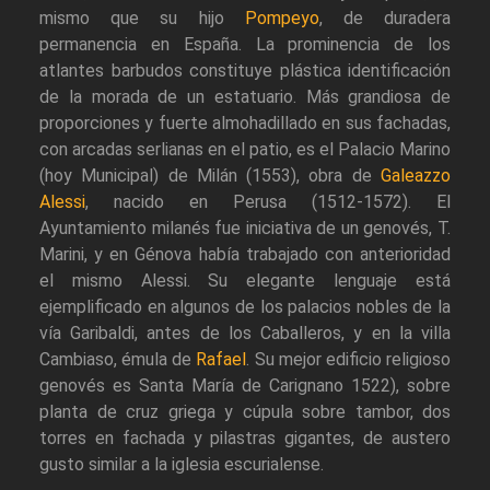
mismo que su hijo
Pompeyo
, de duradera
permanencia en España. La prominencia de los
atlantes barbudos constituye plástica identificación
de la morada de un estatuario. Más grandiosa de
proporciones y fuerte almohadillado en sus fachadas,
con arcadas serlianas en el patio, es el Palacio Marino
(hoy Municipal) de Milán (1553), obra de
Galeazzo
Alessi
, nacido en Perusa (1512-1572). El
Ayuntamiento milanés fue iniciativa de un genovés, T.
Marini, y en Génova había trabajado con anterioridad
el mismo Alessi. Su elegante lenguaje está
ejemplificado en algunos de los palacios nobles de la
vía Garibaldi, antes de los Caballeros, y en la villa
Cambiaso, émula de
Rafael
. Su mejor edificio religioso
genovés es Santa María de Carignano 1522), sobre
planta de cruz griega y cúpula sobre tambor, dos
torres en fachada y pilastras gigantes, de austero
gusto similar a la iglesia escurialense.