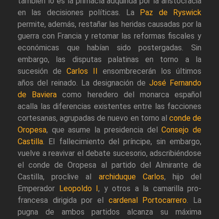
también lo es la primacía adquirida por la aristocracia
en las decisiones políticas. La
Paz de Ryswick
permite, además, restañar las heridas causadas por la
guerra con Francia y retomar las reformas fiscales y
económicas que habían sido postergadas. Sin
embargo, las disputas palatinas en torno a la
sucesión de
Carlos II
ensombrecerán los últimos
años del reinado. La designación de
José Fernando
de Baviera
como heredero del monarca español
acalla las diferencias existentes entre las facciones
cortesanas, agrupadas de nuevo en torno al
conde de
Oropesa
, que asume la presidencia del
Consejo de
Castilla
. El fallecimiento del príncipe, sin embargo,
vuelve a reavivar el debate sucesorio, adscribiéndose
el conde de Oropesa al partido del Almirante de
Castilla, proclive al
archiduque Carlos
, hijo del
Emperador
Leopoldo I
, y otros a la camarilla pro-
francesa dirigida por el
cardenal Portocarrero
. La
pugna de ambos partidos alcanza su máxima