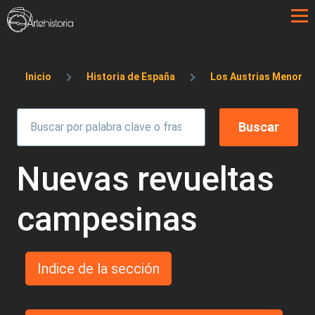
Pasar al contenido principal
Sobrescribir enlaces de ayuda a la 
Inicio
Historia de España
Los Austrias Menores
Nuevas revueltas
campesinas
Indice de la sección