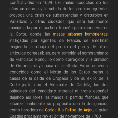
conflictividad en 1699. Las malas cosechas de los
años anteriores y la subida de los precios agrícolas
provoca una crisis de subsistencias y disturbios en
Valladolid y otras ciudades que será hábilmente
manipulada por el partido francés para imponerse en
la Corte, donde las
masas urbanas hambrientas
,
instigadas por agentes de Francia, se amotinan
exigiendo la rebaja del precio del pan y de otros
artículos comestibles, pero también el nombramiento
de Francisco Ronquillo como corregidor y la dimisión
de Oropesa, cuya casa es asaltada. Estos sucesos,
conocidos como el Motín de los Gatos, serán la
causa de la caída de Oropesa y de su exilio de la
Corte junto con el Almirante de Castilla, los dos
paladines del candidato imperial al trono español,
dejando así libres las manos al partido francés, que
alcanza finalmente su propósito con la designación
como heredero de
Carlos II
a
Felipe de Anjou
, a quien
Castilla proclama rey el 24 de noviembre de 1700.