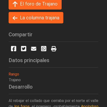
El foro de Trajano
La columna trajana
Compartir
Datos principales
Rango
Trajano
Desarrollo
Al rebajar el collado que cerraba por el norte el valle
de
los foros
, el ingeniero -probablemente
Apolodoro