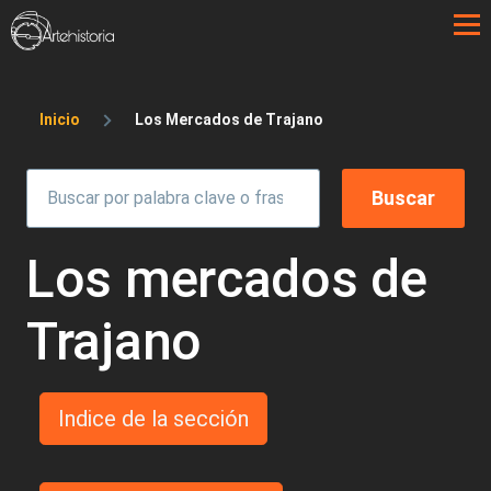
Pasar al contenido principal
Sobrescribir enlaces de ayuda a la 
Inicio
Los Mercados de Trajano
Los mercados de
Trajano
Indice de la sección