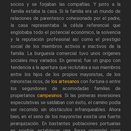
socios y se forjaban las compañías. Y junto a la
familia estaba la casa. Si la familia era un mundo de
relaciones de parentesco cohesionado por el padre,
la casa representaba la célula referencial que
englobaba todo el potencial económico, la solvencia
y la reputación profesional así como el prestigio
social de los miembros activos e inactivos de la
familia. La burguesía comercial tuvo unos orígenes
sociales muy variados. En general, fue un grupo con
tendencia a la apertura que reclutaba a sus miembros
entre los hijos de los propios mayoristas, de los
minoristas ricos, de
los artesanos
con fortuna o entre
los segundones de acomodadas familias de
propietarios
campesinos
. Si las primeras inversiones
especulativas se saldaban con éxito, el camino podía
ser recorrido sin obstáculos infranqueables. Ahora
bien, en el seno de los mayoristas existía una fuerte
jerarquización. En bastantes poblaciones portuarias
es posible establecer una figura piramidal cuyo