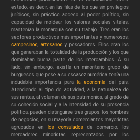
estado, es decir, en las filas de los que sin privilegios
jurídicos, sin práctico acceso al poder político, sin
capacidad de moldear los valores sociales vitales,
mantenían la monarquía con su trabajo. Tres eran los
sectores productivos más importantes y numerosos:
campesinos
,
artesanos
y pescadores. Ellos eran los
que generaban la totalidad de la producción y los que
dominaban buena parte de los intercambios. A su
lado, sin embargo, existía un minoritario grupo de
burgueses que pese a su escasez numérica tenía una
indudable importancia para
la economía
del país.
Atendiendo al tipo de actividad, a la naturaleza de
sus rentas, al volumen de sus patrimonios, al grado de
su cohesión social y a la intensidad de su presencia
política, pueden distinguirse tres grupos: los hombres
de negocios, en su mayoría comerciantes mayoristas
agrupados en
los consulados
de comercio; los
mercaderes minoristas representados por los