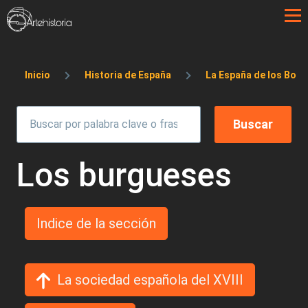
Pasar al contenido principal
Sobrescribir enlaces de ayuda a la 
Inicio
Historia de España
La España de los Bor
Los burgueses
Indice de la sección
La sociedad española del XVIII