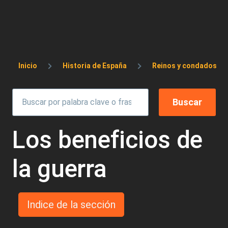
Sobrescribir enlaces de ayuda a la 
Inicio
Historia de España
Reinos y condados cr
Los beneficios de
la guerra
Indice de la sección