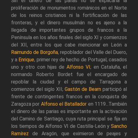
Sin el dinero de las parias no se explicaría la
proliferación de monumentos románicos en el Norte
de los reinos cristianos ni la fortificación de las
fronteras, y el dinero musulmán no es ajeno a la
llegada de importantes grupos de francos a la
Península en los años finales del siglo XI y comienzos
del XII, entre los que cabe mencionar en León a
Raimundo de Borgoña
, repoblador del Valle del Duero,
y a
Enrique
, primer rey de hecho de Portugal, casados
uno y otro con hijas de
Alfonso VI
; en Cataluña, el
normando Roberto Bordet fue el encargado de
repoblar la ciudad y el campo de Tarragona a
comienzos del siglo XII;
Gastón de Bearn
participó al
frente de contingentes francos en la conquista de
Zaragoza por
Alfonso el Batallador
en 1119...También
el dinero de las parias es importante en la activación
del Camino de Santiago, cuya ruta principal se fija en
los tiempos de Alfonso VI de Castilla-León y
Sancho
Ramírez
de Aragón, que eximieron de peajes y