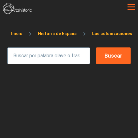
Pasar al contenido principal
Sobrescribir enlaces de ayuda a la 
Inicio
Historia de España
Las colonizaciones feni