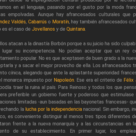
cismos en el lenguaje, pasando por el gusto por la moda fran
cas empolvadas. Aunque hay afrancesados culturales que p
ndez Valdés
,
Cabarrús
o
Moratín
, hay también afrancesados cul
 es el caso de
Jovellanos
y de
Quintana
.
los atacan a la dinastía Borbón porque a su juicio ha sido culpabl
 lugar su incompetencia. No podían aceptar que un rey
tamiento popular. No es que aceptasen de buen grado a la nueva
ptarla y a sacar el mejor provecho de ella. Los afrancesados tr
nto cínica, alegando que ante la aplastante superioridad franc
el monarca impuesto por
Napoleón
. Ese era el criterio de
Félix
podía traer la ruina al país. Para Reinoso y todos los que pe
, era preferible un gobierno fuerte y poderoso que estimulas
aciones limitadas -aun basadas en las bayonetas francesas- que
vechando la
lucha por la independencia
nacional. Sin embargo, i
ico, es conveniente distinguir al menos tres tipos diferentes 
taron frente a la nueva monarquía y a las circunstancias en l
nto de su establecimiento. En primer lugar, los emple