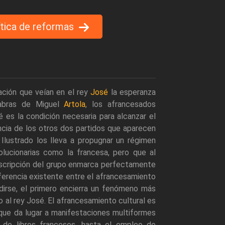
ítica de reformas
ación que veían en el rey
José
la esperanza
labras de Miguel
Artola
, los afrancesados
sé es la condición necesaria para alcanzar el
ncia de los otros dos partidos que aparecen
Ilustrado los lleva a propugnar un régimen
lucionarias como la francesa, pero que al
escripción del grupo enmarca perfectamente
iferencia existente entre el afrancesamiento
dirse, el primero encierra un fenómeno más
al rey José. El afrancesamiento cultural es
que da lugar a manifestaciones multiformes
a de libros franceses, hasta el empleo de