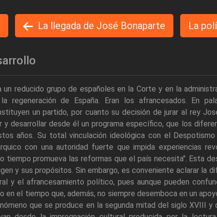
La llegada de José Bonaparte
La pol
arrollo
 un reducido grupo de españoles en la Corte y en la administr
 la regeneración de España. Eran los afrancesados. En pa
onstituyen un partido, por cuanto su decisión de jurar al rey Jo
 y desarrollar desde él un programa específico, que los difere
stos años. Su total vinculación ideológica con el Despotismo 
rquico con una autoridad fuerte que impida experiencias revo
o tiempo promueva las reformas que el país necesita". Esta d
igen y sus propósitos. Sin embargo, es conveniente aclarar la d
ural y el afrancesamiento político, pues aunque pueden confun
o en el tiempo que, además, no siempre desemboca en un apoyo 
enómeno que se produce en la segunda mitad del siglo XVIII y 
van desde la impregnación cultural producida por la lectur