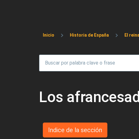
Sobrescribir enlaces 
Inicio
Historia de España
El rein
Los afrancesa
Indice de la sección