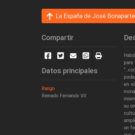
La España de José Bonaparte
Compartir
Des
Había
para
Datos principales
"...c
poder
en e
Rango
moná
Reinado Fernando VII
mism
su or
cult
ampli
un f
que 