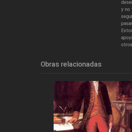
desem
y no 
segu
pasar
Estos
apoy
otro
Obras relacionadas