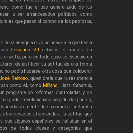
cesa, como fue el uso generalizado de las
asan a ser afrancesados políticos, como
turales que pasan al campo de los patriotas,
e de la anarquía revolucionaria a la que había
 como
Fernando VII
debiese el trono a un
 dinastía, pero en todo caso se dispusieron
ataron de justificar su actitud de una forma
esa no podía hacerse otra cosa que colaborar
 José Reinoso
, quien creía que la resistencia
nsaban como él, como
Miñano
, Lista, Cabarrús,
e un programa de reformas controladas y de
 un poder revolucionario surgido del pueblo,
ndependientemente de su carácter cultural o
de afrancesados atendiendo a la actitud que
as que algunos españoles se hallaban en el
ados de todas clases y categorías que