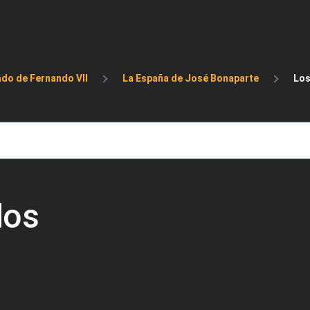
de ayuda a la navegación
ado de Fernando VII
La España de José Bonaparte
Los
dos