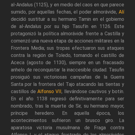
al-Andalus (1125), y en medio del caos en que parece
sumido, por aquellas fechas, el poder almorávide,
Alí
decidió sustituir a su hermano Tamin en el gobierno
de al-Andalus por su hijo Tasufín en 1126. Este
protagonizó la política almorávide frente a Castilla y
comenzó una nueva etapa de acciones militares en la
Frontera Media; sus tropas efectuaron sus ataques
contra la región de Toledo, tomando el castillo de
Aceca (agosto de 1130), siempre en un fracasado
anhelo de reconquistar la inaccesible ciudad. Tasufin
prosiguió sus victoriosas campañas de la Guerra
Santa por la frontera del Tajo atacando las tientas y
castillos de
Alfonso VII
, llevándose cautivos y botín.
En el año 1138 regresó definitivamente para ser
nombrado, tras la muerte de Sir, su hermano mayor,
príncipe heredero. En aquella época, los
acontecimientos sufrieron un brusco giro. La
aparatosa victoria musulmana de Fraga contra
Alfonso I, y el ataque frustrado de los almorávides