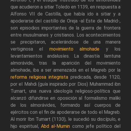
que acudieron a sitiar Toledo en 1139, en respuesta a
Alfonso VII de Castilla, que había ido a sitiar y a
apoderarse del castillo de Oreja -al Este de Madrid-,
son episodios importantes de la guerra de frontera
entre musulmanes y cristianos. Los acontecimientos
se precipitaron, acelerándose de una manera
vertiginosa el
movimiento almohade
y los
levantamientos andalusíes. La dinastía lamtuna
almorávide, tras la aparición del movimiento
almohade, iba a ser amenazada en el Magreb por la
reforma religiosa integrista
predicada, desde 1120,
por el Mahdi (guía inspirado por Dios) Muhammad ibn
Tumart, una nueva ideología religioso-política que
alcanzó difundirse en oposición al formalismo maliki
de los almorávides, formando así cuerpos de
ejércitos con el fin de apoderarse de todo el Magreb.
Al morir Ibn Tumart (1130), le sucedió su discípulo, e
hijo espiritual,
Abd al-Mumin
como jefe político del