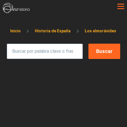
Pasar al contenido principal
Sobrescribir enlaces de ayuda a la 
Inicio
Historia de España
Los almorávides