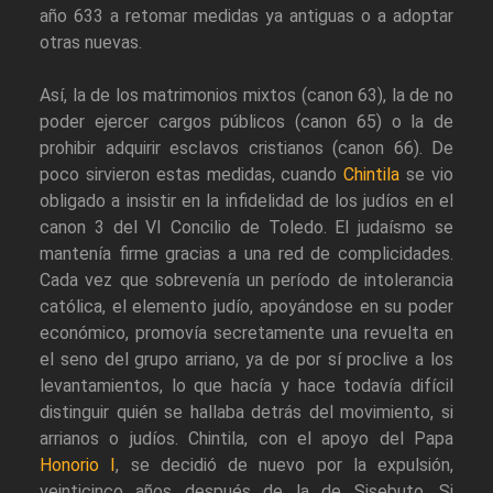
año 633 a retomar medidas ya antiguas o a adoptar
otras nuevas.
Así, la de los matrimonios mixtos (canon 63), la de no
poder ejercer cargos públicos (canon 65) o la de
prohibir adquirir esclavos cristianos (canon 66). De
poco sirvieron estas medidas, cuando
Chintila
se vio
obligado a insistir en la infidelidad de los judíos en el
canon 3 del VI Concilio de Toledo. El judaísmo se
mantenía firme gracias a una red de complicidades.
Cada vez que sobrevenía un período de intolerancia
católica, el elemento judío, apoyándose en su poder
económico, promovía secretamente una revuelta en
el seno del grupo arriano, ya de por sí proclive a los
levantamientos, lo que hacía y hace todavía difícil
distinguir quién se hallaba detrás del movimiento, si
arrianos o judíos. Chintila, con el apoyo del Papa
Honorio I
, se decidió de nuevo por la expulsión,
veinticinco años después de la de Sisebuto. Si