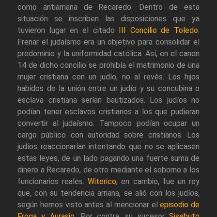
como antiarriana de Recaredo. Dentro de esta
situación se inscriben las disposiciones que ya
tuvieron lugar en el citado
III Concilio de Toledo
.
Frenar el judaísmo era un objetivo para consolidar el
predominio y la uniformidad católica. Así, en el canon
14 de dicho concilio se prohibía el matrimonio de una
mujer cristiana con un judío, no al revés. Los hijos
habidos de la unión entre un judío y su concubina o
esclava cristiana serían bautizados. Los judíos no
podían tener esclavos cristianos a los que pudieran
convertir al judaísmo. Tampoco podían ocupar un
cargo público con autoridad sobre cristianos. Los
judíos reaccionarían intentando que no se aplicasen
estas leyes, de un lado pagando una fuerte suma de
dinero a Recaredo, de otro mediante el soborno a los
funcionarios reales.
Witerico
, en cambio, fue un rey
que, con su tendencia arriana, se alió con los judíos,
según hemos visto antes al mencionar el
episodio de
Froga y Aurasio
. Por contra, su sucesor
Sisebuto