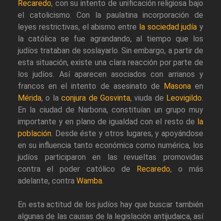
Recaredo
, con su intento de unificación religiosa bajo
el catolicismo. Con la paulatina incorporación de
leyes restrictivas, el abismo entre
la sociedad judía
y
la católica se fue agrandando, al tiempo que los
judíos trataban de soslayarlo. Sin embargo, a partir de
esta situación, existe una clara reacción por parte de
los judíos. Así aparecen asociados con arrianos y
francos en el intento de asesinato de
Masona
en
Mérida
, o la
conjura de Gosvinta
, viuda de
Leovigildo
.
En la ciudad de Narbona, constituían un grupo muy
importante y en plano de igualdad con el resto de
la
población
. Desde éste y otros lugares, y apoyándose
en su influencia tanto económica como numérica, los
judíos participaron en las revueltas promovidas
contra el poder católico de
Recaredo
, o más
adelante, contra
Wamba
.
En esta actitud de los judíos hay que buscar también
algunas de las causas de la legislación antijudaica, así