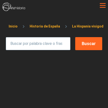
Pasar al contenido principal
Sobrescribir enlaces de ayuda a la 
Inicio
Historia de España
La Hispania visigoda