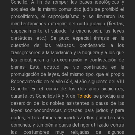
Concilio. A fin de romper las bases ideológicas y
sociales de la misma comunidad judía se prohibió el
proselitismo, el criptojudaísmo y se limitaron las
manifestaciones externas del culto judaico (fiestas,
especialmente el sábado, la circuncisión, las leyes
dietéticas, etc.). Se puso especial énfasis en la
cuestión de los relapsos, condenando a los
transgresores a la lapidación y la hoguera y a los que
les encubrieran a la excomunión y confiscación de
bienes. Esta actitud se vio continuada en la
promulgación de leyes, del mismo tipo, que el propio
Recesvinto dio en el año 654, al año siguiente del VIII
Concilio. En el curso de los dos años siguientes,
durante los Concilios IX y X de
Toledo
, se produjo una
deserción de los nobles asistentes a causa de las
leyes socioeconómicas dictadas para judíos y para
godos, estos últimos asociados a ellos por intereses
comunes, y también a causa del rigor utilizado contra
las costumbres muy relajadas de algunos