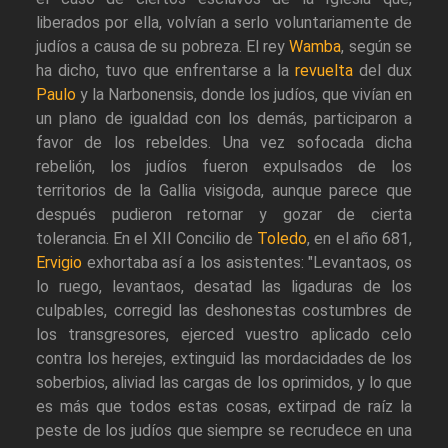
liberados por ella, volvían a serlo voluntariamente de
judíos a causa de su pobreza. El rey
Wamba
, según se
ha dicho, tuvo que enfrentarse a la
revuelta
del dux
Paulo
y la Narbonensis, donde los judíos, que vivían en
un plano de igualdad con los demás, participaron a
favor de los rebeldes. Una vez sofocada dicha
rebelión, los judíos fueron expulsados de los
territorios de la Gallia visigoda, aunque parece que
después pudieron retornar y gozar de cierta
tolerancia. En el XII Concilio de
Toledo
, en el año 681,
Ervigio
exhortaba así a los asistentes: "Levantaos, os
lo ruego, levantaos, desatad las ligaduras de los
culpables, corregid las deshonestas costumbres de
los transgresores, ejerced vuestro aplicado celo
contra los herejes, extinguid las mordacidades de los
soberbios, aliviad las cargas de los oprimidos, y lo que
es más que todos estas cosas, extirpad de raíz la
peste de los judíos que siempre se recrudece en una