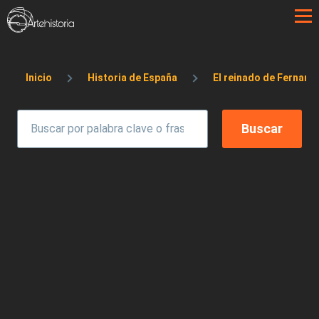
Pasar al contenido principal
Sobrescribir enlaces de ayuda a la 
Inicio
Historia de España
El reinado de Fernando