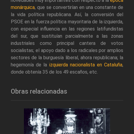
novedades muy importantes con respecto a la
época
monárquica
, que se convertirían en una constante de
la vida política republicana. Así, la conversión del
PSOE en la fuerza política mayoritaria de la izquierda,
con especial influencia en las regiones latifundistas
del sur, que sustituían parcialmente a las zonas
industriales como principal cantera de votos
socialistas; el apoyo dado a los radicales por amplios
sectores de la burguesía liberal, ahora republicana; la
hegemonía de la
izquierda nacionalista en Cataluña
,
donde obtenía 35 de los 49 escaños, etc.
Obras relacionadas