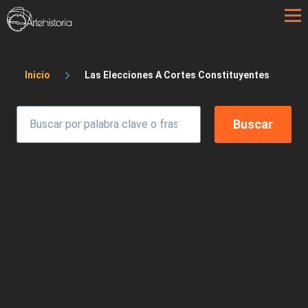
Pasar al contenido principal
Sobrescribir enlaces de ayuda a la 
Inicio
Las Elecciones A Cortes Constituyentes