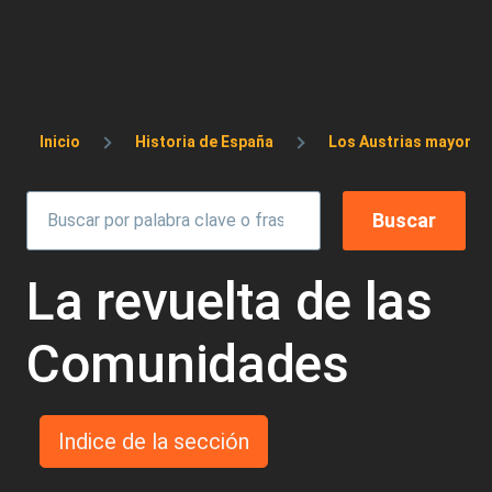
Sobrescribir enlaces de ayuda a la 
Inicio
Historia de España
Los Austrias mayores: C
La revuelta de las
Comunidades
Indice de la sección