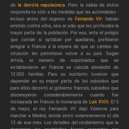
de
la derrota napoleónica
. Pero la salida de éstos
respondía no sólo a las medidas que las autoridades -
incluso antes del regreso de
Fernando VII
- habían
emitido contra ellos, sino al odio que les profesaba la
mayor parte de la población. Por eso, ante el peligro
que corrían si optaban por quedarse, prefirieron
emigrar a Francia a la espera de que un cambio de
situación les permitiese volver a su país. Según
Artola, el número de expatriados que se
establecieron en Francia se calcula alrededor de
12.000 familias. Para su sustento tuvieron que
depender en su mayor parte de los subsidios que
para ellos decretó el gobierno francés, subsidios que
disminuyeron considerablemente cuando fue
restaurada en Francia la monarquía de
Luis XVIII
. El 5
de mayo, el rey Fernando VII dejó Valencia para
marchar a Madrid, donde entró solemnemente el día
13 de ese mes. Los detalles del recibimiento que le