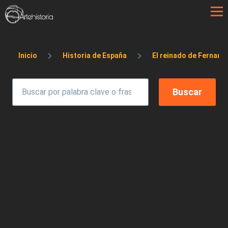
Pasar al contenido principal
Sobrescribir enlaces de ayuda a la 
Inicio
Historia de España
El reinado de Fernando