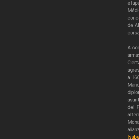
etapa
Médi
conce
de Al
corsa
A com
arma
Cier
agres
a 16
Manc
diplo
asunt
del 
alter
Monar
alian
Isab