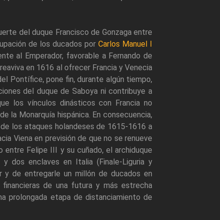
a muerte del duque Francisco de Gonzaga entre
cupación de los ducados por
Carlos Manuel I
ente al Emperador, favorable a Fernando de
reaviva en 1616 al ofrecer Francia y Venecia
el Pontífice, pone fin, durante algún tiempo,
iciones del duque de Saboya ni contribuye a
ue los vínculos dinásticos con Francia no
 de la Monarquía hispánica. En consecuencia,
s de los ataques holandeses de 1615-1616 a
acia Viena en previsión de que no se renueve
entre Felipe III y su cuñado, el archiduque
 y dos enclaves en Italia (Finale-Liguria y
 y de entregarle un millón de ducados en
 financieras de una futura y más estrecha
na prolongada etapa de distanciamiento de