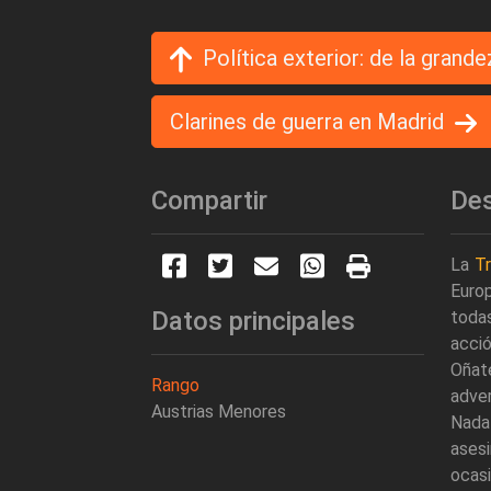
Política exterior: de la grand
Clarines de guerra en Madrid
Compartir
Des
La
T
Europ
Datos principales
todas
acci
Oñate
Rango
adver
Austrias Menores
Nada
ases
ocas