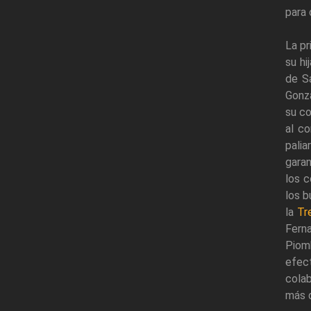
para 
La pr
su h
de S
Gonza
su co
al co
pali
garan
los 
los b
la
Tr
Ferna
Piom
efec
cola
más 