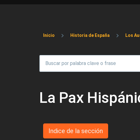
Sobrescribir enlaces 
Inicio
Historia de España
Los Au
La Pax Hispáni
Indice de la sección