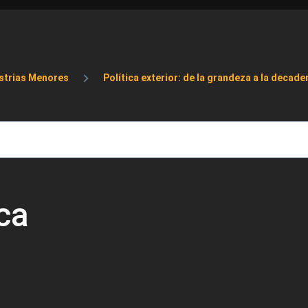
de ayuda a la navegación
strias Menores
Política exterior: de la grandeza a la decade
ca