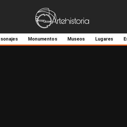
ncipal
rsonajes
Monumentos
Museos
Lugares
E