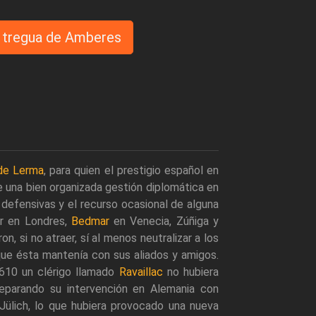
la tregua de Amberes
de Lerma
, para quien el prestigio español en
e una bien organizada gestión diplomática en
 defensivas y el recurso ocasional de alguna
ar en Londres,
Bedmar
en Venecia, Zúñiga y
n, si no atraer, sí al menos neutralizar a los
que ésta mantenía con sus aliados y amigos.
1610 un clérigo llamado
Ravaillac
no hubiera
eparando su intervención en Alemania con
ülich, lo que hubiera provocado una nueva