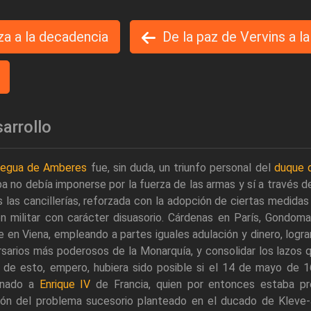
eza a la decadencia
De la paz de Vervins a 
arrollo
regua de Amberes
fue, sin duda, un triunfo personal del
duque 
a no debía imponerse por la fuerza de las armas y sí a través d
 las cancillerías, reforzada con la adopción de ciertas medidas
ón militar con carácter disuasorio. Cárdenas en París, Gondom
 en Viena, empleando a partes iguales adulación y dinero, lograro
sarios más poderosos de la Monarquía, y consolidar los lazos 
 de esto, empero, hubiera sido posible si el 14 de mayo de 
inado a
Enrique IV
de Francia, quien por entonces estaba pr
ión del problema sucesorio planteado en el ducado de Kleve-J