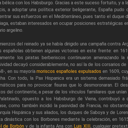
 bélica con los Habsburgo. Gracias a este suceso fortuito, y a 
cis, a adoptar una política exterior beligerante, España pudo
ntrar sus esfuerzos en el Mediterráneo, pues tanto el duque d
iaga, estaban interesados en ocupar posiciones estratégicas en 
rio argelino.
ienzos del reinado ya se había dirigido una campaña contra Argel,
s españolas obtienen algunas victorias en este frente: en 1
tamente los piratas berberiscos continuaron amenazando la 
ividad decayó considerablemente, no así la de los corsarios de
68-, en su mayoría
moriscos españoles expulsados
en 1609, cuya
ha. Con todo, la Pax Hispanica era un sistema demasiado frág
máticos para no provocar fisuras que lo desmoronaran. El desi
os del continente, a pesar de los vínculos familiares que unían
Palatinado, opuesto a los Habsburgo de Viena, contribuyó a q
ase, como también incidió la pasividad de Francia, no obstante
quía Hispánica y sus aliados, los duques de Saboya y de Lorena
za dinástica con los Borbones mediante la celebración, en 161
el de Borbón
y de la infanta Ana con
Luis XIII
, cualquier pretext