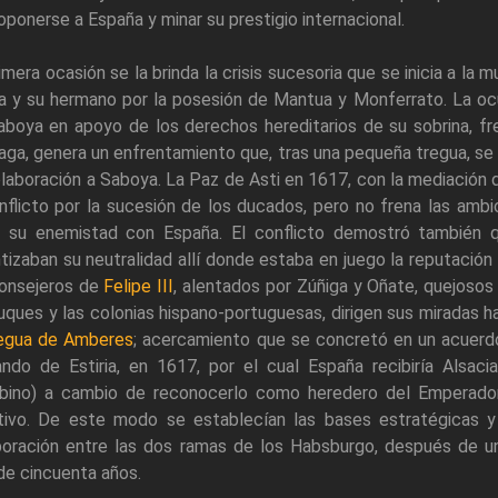
oponerse a España y minar su prestigio internacional.
imera ocasión se la brinda la crisis sucesoria que se inicia a l
ija y su hermano por la posesión de Mantua y Monferrato. La o
aboya en apoyo de los derechos hereditarios de su sobrina, fr
ga, genera un enfrentamiento que, tras una pequeña tregua, se 
laboración a Saboya. La Paz de Asti en 1617, con la mediación d
nflicto por la sucesión de los ducados, pero no frena las amb
ar su enemistad con España. El conflicto demostró también q
tizaban su neutralidad allí donde estaba en juego la reputación
consejeros de
Felipe III
, alentados por Zúñiga y Oñate, quejoso
uques y las colonias hispano-portuguesas, dirigen sus miradas h
egua de Amberes
; acercamiento que se concretó en un acuerdo 
ndo de Estiria, en 1617, por el cual España recibiría Alsacia
bino) a cambio de reconocerlo como heredero del Emperador
tivo. De este modo se establecían las bases estratégicas y
boración entre las dos ramas de los Habsburgo, después de u
de cincuenta años.