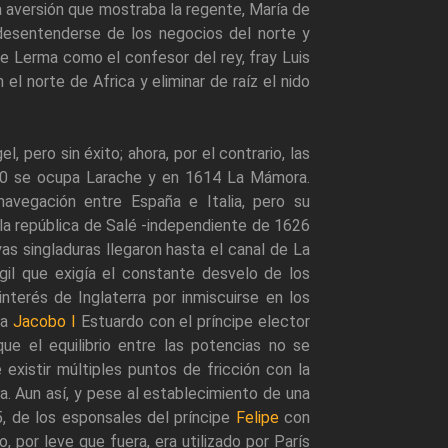
la aversión que mostraba la regente, María de
 desentenderse de los negocios del norte y
e Lerma como el confesor del rey, fray Luis
el norte de Africa y eliminar de raíz el nido
 pero sin éxito; ahora, por el contrario, las
610 se ocupa Larache y en 1614 La Mámora.
navegación entre España e Italia, pero su
 la república de Salé -independiente de 1626
s singladuras llegaron hasta el canal de La
il que exigía el constante desvelo de los
nterés de Inglaterra por inmiscuirse en los
 a
Jacobo I
Estuardo con el príncipe elector
ue el equilibrio entre las potencias no se
 existir múltiples puntos de fricción con la
. Aun así, y pese al establecimiento de una
5, de los esponsales del príncipe
Felipe
con
o, por leve que fuera, era utilizado por París