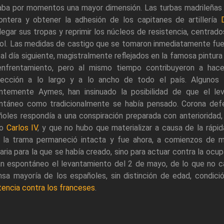
ba por momentos una mayor dimensión. Las turbas madrileñas c
ontera y obtener la adhesión de los capitanes de artillería
egar sus tropas y reprimir los núcleos de resistencia, centrad
ol. Las medidas de castigo que se tomaron inmediatamente fuer
 al día siguiente, magistralmente reflejados en la famosa pintur
enfrentamiento, pero al mismo tiempo contribuyeron a hace
rrección a lo largo y a lo ancho de todo el país. Algunos
entemente Aymes, han insinuado la posibilidad de que el l
ntáneo como tradicionalmente se había pensado. Corona defen
oles respondía a una conspiración preparada con anterioridad,
io
Carlos IV
, y que no hubo que materializar a causa de la rápi
 la trama permaneció intacta y fue ahora, a comienzos de may
naria para la que se había creado, sino para actuar contra la ocu
an espontáneo el levantamiento del 2 de mayo, de lo que no c
nsa mayoría de los españoles, sin distinción de edad, condic
tencia contra los franceses
.