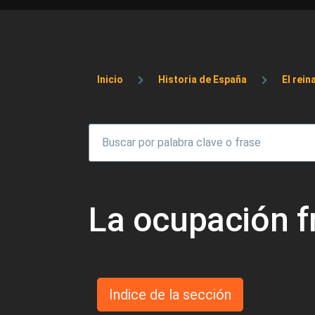
Sobrescribir enlaces 
Inicio
Historia de España
El rein
La ocupación f
Indice de la sección