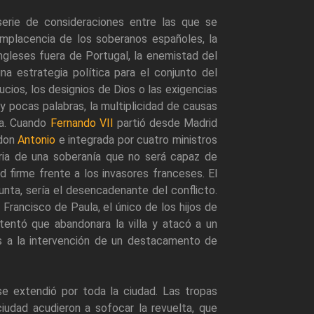
serie de consideraciones entre las que se
omplacencia de los soberanos españoles, la
ingleses fuera de Portugal, la enemistad del
na estrategia política para el conjunto del
ucios, los designios de Dios o las exigencias
 pocas palabras, la multiplicidad de causas
ña. Cuando
Fernando VII
partió desde Madrid
 don
Antonio
e integrada por cuatro ministros
aria de una soberanía que no será capaz de
 firme frente a los invasores franceses. El
nta, sería el desencadenante del conflicto.
n Francisco de Paula, el único de los hijos de
entó que abandonara la villa y atacó a un
s a la intervención de un destacamento de
se extendió por toda la ciudad. Las tropas
iudad acudieron a sofocar la revuelta, que