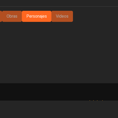
Obras
Personajes
Videos
Accesibilidad
Avis
benos en el formulario de