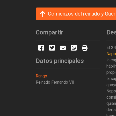
Comienzos del reinado y Guer
Compartir
Des
El 2
Napo
Datos principales
la ca
hábi
prop
Rango
la su
Reinado Fernando VII
apoyo
Napol
cons
quien
dere
herm