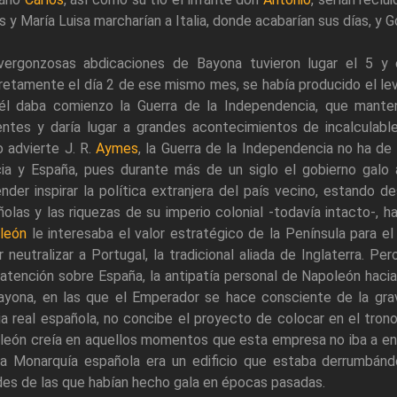
s y María Luisa marcharían a Italia, donde acabarían sus días, y 
vergonzosas abdicaciones de Bayona tuvieron lugar el 5 y
etamente el día 2 de ese mismo mes, se había producido el le
él daba comienzo la Guerra de la Independencia, que mantend
ientes y daría lugar a grandes acontecimientos de incalculab
 advierte J. R.
Aymes
, la Guerra de la Independencia no ha de 
cia y España, pues durante más de un siglo el gobierno galo
nder inspirar la política extranjera del país vecino, estando d
olas y las riquezas de su imperio colonial -todavía intacto-, ha
león
le interesaba el valor estratégico de la Península para e
 neutralizar a Portugal, la tradicional aliada de Inglaterra. P
atención sobre España, la antipatía personal de Napoleón hacia
ayona, en las que el Emperador se hace consciente de la gra
ia real española, no concibe el proyecto de colocar en el tron
león creía en aquellos momentos que esta empresa no iba a enc
la Monarquía española era un edificio que estaba derrumbánd
des de las que habían hecho gala en épocas pasadas.