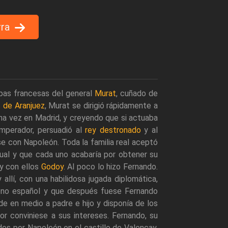
rra
pas francesas del general
Murat
, cuñado de
 de Aranjuez
, Murat se dirigió rápidamente a
Una vez en Madrid, y creyendo que si actuaba
mperador, persuadió al
rey destronado
y al
se con Napoleón. Toda la familia real aceptó
gual y que cada uno acabaría por obtener su
 y con ellos
Godoy
. Al poco lo hizo Fernando.
allí, con una habilidosa jugada diplomática,
rono español y que después fuese Fernando
e en medio a padre e hijo y disponía de los
r conviniese a sus intereses. Fernando, su
idos por Napoleón en el castillo de Valençay.