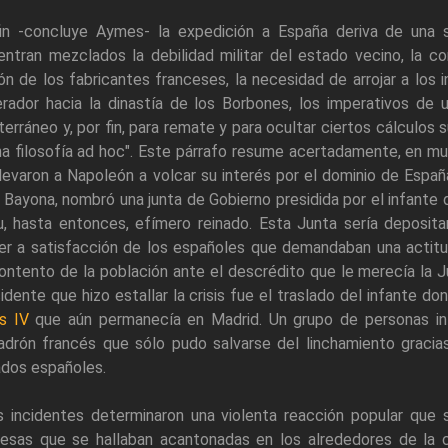
fin -concluye Aymes- la expedición a España deriva de una 
entran mezclados la debilidad militar del estado vecino, la c
ón de los fabricantes franceses, la necesidad de arrojar a los 
ador hacia la dinastía de los Borbones, los imperativos de u
erráneo y, por fin, para remate y para ocultar ciertos cálculos s
a filosofía ad hoc". Este párrafo resume acertadamente, en muy
levaron a Napoleón a volcar su interés por el dominio de Espa
 Bayona, nombró una junta de Gobierno presidida por el infante
u, hasta entonces, efímero reinado. Esta Junta sería deposit
er a satisfacción de los españoles que demandaban una actitud
ntento de la población ante el descrédito que le merecía la Ju
cidente que hizo estallar la crisis fue el traslado del infante do
s IV
que aún permanecía en Madrid. Un grupo de personas int
adrón francés que sólo pudo salvarse del linchamiento gracia
ados españoles.
s incidentes determinaron una violenta reacción popular que 
cesas que se hallaban acantonadas en los alrededores de la c