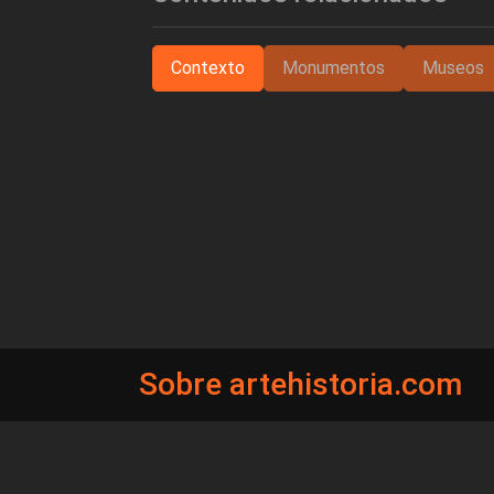
Contexto
Monumentos
Museos
Sobre artehistoria.com
Para ponerte en contacto con nosotros, escrí
contacto