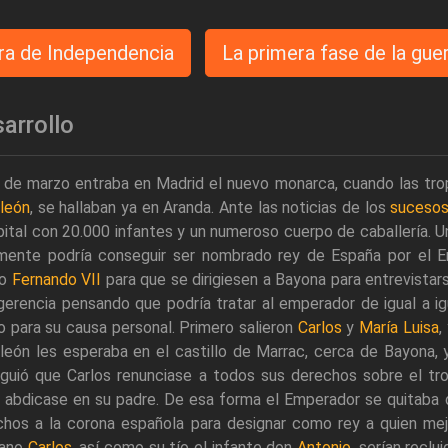
ra de Independencia
La primera fase de la gue
arrollo
4 de marzo entraba en Madrid el nuevo monarca, cuando las tro
león
, se hallaban ya en Aranda. Ante las noticias de los
sucesos
pital con 20.000 infantes y un numeroso cuerpo de caballería. 
lmente podría conseguir ser nombrado rey de España por el E
io
Fernando VII
para que se dirigiesen a Bayona para entrevistar
gerencia pensando que podría tratar al emperador de igual a i
 para su causa personal. Primero salieron
Carlos
y
María Luisa
,
eón les esperaba en el castillo de Marrac, cerca de Bayona, y 
iguió que Carlos renunciase a todos sus derechos sobre el t
 abdicase en su padre. De esa forma el Emperador se quitaba d
chos a la corona española para designar como rey a quien mejo
ano
Carlos
, así como su tío el infante don
Antonio
, serían reclu