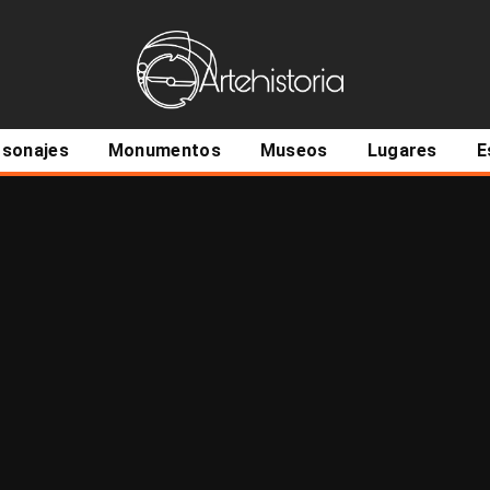
ncipal
rsonajes
Monumentos
Museos
Lugares
E