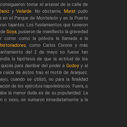
onsiguieron tomar el arsenal de la calle de
Daoiz
y
Velarde
. No obstante,
Murat
pudo
os en el Parque de Monteleón y en la Puerta
on tajantes. Los fusilamientos que tuvieron
a de
Goya
, pusieron de manifiesto la gravedad
r correr como la pólvora la llamada a la
historiadores
, como Carlos Corona y más
evantamiento del 2 de mayo no fuese tan
día la hipótesis de que la actitud de los
 quizás para derribar del poder a
Godoy
y al
da caída de éstos tras el motín de Aranjuez.
o, cuando se utilizó, no para la finalidad
pación de los ejércitos napoleónicos. Fuera, o
abe la menor duda es de su popularidad. La
ión o sexo, se sumaron inmediatamente a la