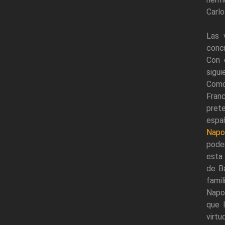
Carlo
Las 
concr
Con 
sigu
Como
Fran
prete
españ
Napo
poder
esta 
de B
famil
Napo
que 
virtu