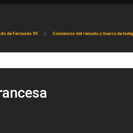
de ayuda a la navegación
ado de Fernando VII
Comienzos del reinado y Guerra de Inde
rancesa