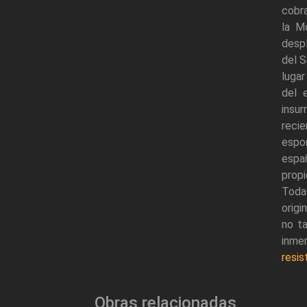
cobra
la M
despl
del S
lugar
del 
insu
reci
espo
españ
prop
Toda
origi
no t
inme
resis
Obras relacionadas