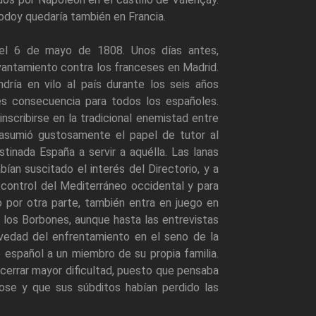
Godoy quedaría también en Francia.
 el 6 de mayo de 1808. Unos días antes,
vantamiento contra los franceses en Madrid.
ría en vilo al país durante los seis años
les consecuencia para todos los españoles.
inscribirse en la tradicional enemistad entre
 asumió gustosamente el papel de tutor al
estinada España a servir a aquélla. Las lanas
bían suscitado el interés del Directorio, y a
l control del Mediterráneo occidental y para
ero por otra parte, también entra en juego en
 los Borbones, aunque hasta las entrevistas
vedad del enfrentamiento en el seno de la
o español a un miembro de su propia familia.
errar mayor dificultad, puesto que pensaba
ose y que sus súbditos habían perdido las