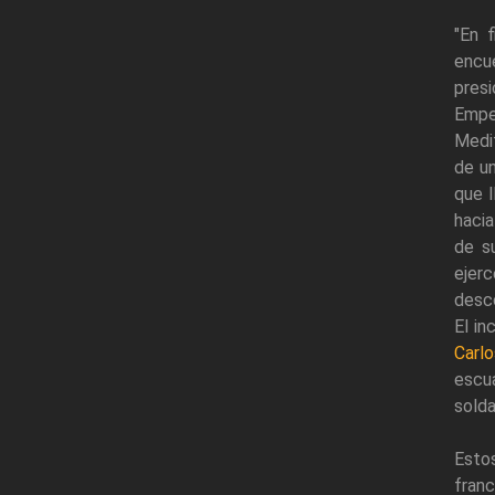
"En 
encu
presi
Emper
Medit
de un
que l
hacia
de s
ejerc
desco
El in
Carlo
escu
sold
Esto
fran