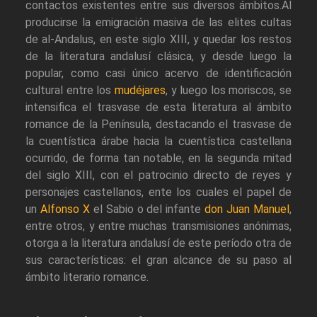
contactos existentes entre sus diversos ámbitos.Al
producirse la emigración masiva de las elites cultas
de al-Andalus, en este siglo XIII, y quedar los restos
de la literatura andalusí clásica, y desde luego la
popular, como casi único acervo de identificación
cultural entre los
mudéjares
, y luego los moriscos, se
intensifica el trasvase de esta literatura al ámbito
romance de la Península, destacando el trasvase de
la cuentística árabe hacia la cuentística castellana
ocurrido, de forma tan notable, en la segunda mitad
del siglo XIII, con el patrocinio directo de reyes y
personajes castellanos, ente los cuales el papel de
un
Alfonso X
el Sabio o del infante
don Juan Manuel
,
entre otros, y entre muchas transmisiones anónimas,
otorga a la literatura andalusí de este período otra de
sus características: el gran alcance de su paso al
ámbito literario romance.