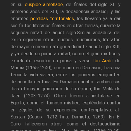
en su
cúspide almohade
, de finales del siglo XII y
primeros años del XIII, la decadencia andalusí, y las
enormes
pérdidas territoriales
, les llevaron ya a dar
sus frutos literarios finales en otras tierras, durante la
segunda mitad de aquel siglo.Similar andadura del
exilio siguieron otros muchos, muchísimos, literatos
de mayor o menor categoría durante aquel siglo XIII,
y ya desde su primera mitad, como el gran místico y
excelente escritor en prosa y verso
Ibn Arabí
de
Murcia (1165-1240), que murió en Damasco, tras una
fecunda vida viajera, entre los pioneros emigrantes
de aquella centuria. En Damasco acabó también sus
días el mayor gramático de su época, Ibn Malik de
Jaén (1203-1274). Otros fueron a instalarse en
Egipto, como el famoso místico, espléndido cantor
en zéjeles de su experiencia contemplativa, al-
Sustari (Guadix, 1212-Tina, Damieta, 1269). En El
Cairo fallecieron otros, como el destacadísimo
gramático granadino Abu Hayyan (1256-1344).