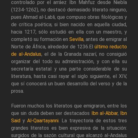
controlado por el arráez Ibn Mahfuz desde Niebla
(1234-1262), no destacó demasiado literato ninguno,
pues Ahmad al-Labli, que compuso obras filológicas y
de crítica poética; si bien nacido en aquella ciudad,
hacia 1217, sólo estudió en ella con un maestro, y
completó su formación en
Sevilla
, antes de emigrar al
Norte de África, alrededor de 1236.El
último reducto
de al-Andalus
, el de la Granada nazarí, no consiguió
organizar del todo su administración, y con ella su
secretaría estatal y una parte considerable de su
literatura, hasta casi rayar el siglo siguiente, el XIV,
que sí conocerá un buen desarrollo del verso y de la
prosa.
Fueron muchos los literatos que emigraron, entre los
que sin duda deben ser destacados
Ibn al-Abbar
,
Ibn
Said
y
Al-Qaartayanni
. La trayectoria de estos tres
grandes literatos es bien expresiva de la situación:
surgidos de la sazón cultural que alcanzó al-Andalus