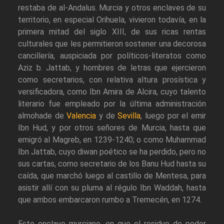
restaba de al-Andalus. Murcia y otros enclaves de su
territorio, en especial Orihuela, vivieron todavía, en la
primera mitad del siglo XIII, de sus ricas rentas
culturales que les permitieron sostener una decorosa
cancillería, auspiciada por políticos-literatos como
Aziz b. Jattab, y hombres de letras que ejercieron
como secretarios, con relativa altura prosística y
versificadora, como Ibn Amira de Alcira, cuyo talento
literario fue empleado por la última administración
almohade de
Valencia
y de
Sevilla
, luego por el emir
Ibn Hud, y por otros señores de Murcia, hasta que
emigró al Magreb, en 1239-1240; o como Muhammad
Ibn Jattab, cuyo diwan poético se ha perdido, pero no
sus cartas, como secretario de los Banu Hud hasta su
caída, que marchó luego al castillo de Mentesa, para
asistir allí con su pluma al régulo Ibn Waddah, hasta
que ambos embarcaron rumbo a Tremecén, en 1274.
Este enclave murciano, en que el residuo de poder