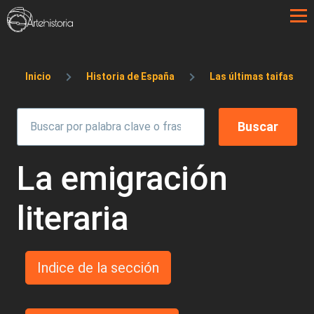
Pasar al contenido principal
Sobrescribir enlaces de ayuda a la 
Inicio
Historia de España
Las últimas taifas
La emigración
literaria
Indice de la sección