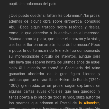
capitales columnas del país.
¿Qué puede quedar si faltan las columnas?..."En prosa,
además de alguna obra sobre aritmética, compuso
Abu l-Baqa algún tratado sobre retórica y risalas,
como la que describe a la esclava en el mercado:
"blanca como la plata, que llene el corazón y la vista,
una tierna flor en un arriate lleno de hermosura".Poco
a poco, la corte nazarí de Granada fue componiendo
su imprescindible círculo de literatos, aunque para
ello haya que esperar hasta los últimos años de aquel
siglo XIII, cuando se formó la Cancillería del reino
granadino alrededor de la gran figura literaria y
política que fue el visir Ibn al-Hakim de Ronda (1261-
1309), gran redactor en prosa, según captamos en
algunas cartas suyas oficiales que han quedado, y
tenaz poeta a lo largo de toda su vida, quizá autor de
los poemas que adornan el Partal de
la Alhambra
,
continuando en sus funciones políticas y literarias (de