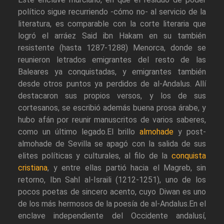
político sigue recurriendo -cómo no- al servicio de la
literatura, es comparable con la corte literaria que
logró el arráez Said ibn Hakam en su también
resistente (hasta 1287-1288) Menorca, donde se
reunieron letrados emigrantes del resto de las
Baleares ya conquistadas, y emigrantes también
desde otros puntos ya perdidos de al-Andalus. Allí
destacaron sus propios versos, y los de sus
cortesanos, se escribió además buena prosa árabe, y
hubo afán por reunir manuscritos de varios saberes,
como un último legado.El brillo
almohade
y post-
almohade de Sevilla se apagó con la salida de sus
elites políticas y culturales, al filo de la
conquista
cristiana
, y entre ellas partió hacia el Magreb, sin
retorno, Ibn Sahl al-Israili (1212-1251), uno de los
pocos poetas de sincero acento, cuyo Diwan es uno
de los más hermosos de la poesía de al-Andalus.En el
enclave independiente del Occidente andalusí,