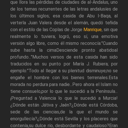
que llora las pérdidas de ciudades de al-Andalus, uno
de los temas recurrentes de las letras andalusíes de
los últimos siglos; esa casida de Abu l-Baqa, al
verterla Juan Valera desde el alemán, quedó teñida
con el estilo de las Coplas de Jorge
Manrique
, sin que
realmente lo tuviera; logró, eso sí, una emotiva
versión algo libre, como él mismo reconocía:"Cuando
sube hasta la cimaDesciende pronto abatidoal
profundo..."Muchos versos de esta casida han sido
traducidos en su punto por María J. Rubiera; por
ejemplo:"Todo al llegar a su plenitud disminuye;no se
engañe el hombre con los bienes terrenales.Esta
morada no perdura para nadie...Pero ahora el Islam no
tiene consuelo,por lo que le sucedió a la Península...
¡Preguntad a Valencia lo que le sucedió a Murcia!
¿Dónde están Játiva y Jaén?¿Dónde está Córdoba,
sede de las ciencias,de la que el mundo se
enorgullecía?¿Dónde está Sevilla y los placeres que
contenía,su dulce río, desbordante y caudaloso?Eran