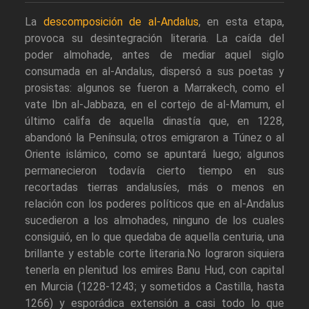
La
descomposición de al-Andalus
, en esta etapa,
provoca su desintegración literaria. La caída del
poder almohade, antes de mediar aquel siglo
consumada en al-Andalus, dispersó a sus poetas y
prosistas: algunos se fueron a Marrakech, como el
vate Ibn al-Jabbaza, en el cortejo de al-Mamum, el
último califa de aquella dinastía que, en 1228,
abandonó la Península; otros emigraron a Túnez o al
Oriente islámico, como se apuntará luego; algunos
permanecieron todavía cierto tiempo en sus
recortadas tierras andalusíes, más o menos en
relación con los poderes políticos que en al-Andalus
sucedieron a los almohades, ninguno de los cuales
consiguió, en lo que quedaba de aquella centuria, una
brillante y estable corte literaria.No lograron siquiera
tenerla en plenitud los emires Banu Hud, con capital
en Murcia (1228-1243; y sometidos a Castilla, hasta
1266) y esporádica extensión a casi todo lo que