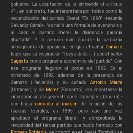
gobierno. La aceptación de la enmienda al artículo
4°-, en concreto, fue interpretada por todos como la
reconciliación del partido liberal. "En 1890" -resumía
Salvador Canals- "se halló una fórmula de avenencia y
al caer el partido liberal la disidencia parecía
abortada". Y lo pareció más durante la campaña
subsiguiente de oposición, en que el señor
Gamazo
logró que su inspiración "fuese dada (...) por el señor
Sagasta
como programa económico del partido". Con
ese programa llegaron al poder en 1892. En el
ministerio de 1892, además de la presencia de
Gamazo (Hacienda) y su cuñado
Antonio Maura
(Ultramar), y de
Moret
(Fomento), era importante la
incorporación del general López Domínguez (Guerra) -
que había
quedado al margen
de la unión de las
fuerzas liberales, en 1885- pero que una vez
aprobado el programa liberal -y comprobada la
inviabilidad del tercer partido que había formado con
Romero Robledo
- se integró en el liberal. También se