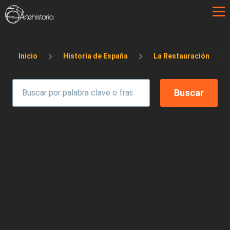
Pasar al contenido principal
Sobrescribir enlaces de ayuda a la 
Inicio
Historia de España
La Restauración