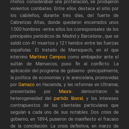
rifeños consideraban una profanación, se produjeron
violentos combates. Entre ellos destaca el sitio por
los cabileños, durante tres días, del fuerte de
Cabrerizas Altas, donde quedaron encerrados unos
1.000 hombres -entre ellos los corresponsales de los
principales periódicos de Madrid y Barcelona-, que se
saldó con 41 muertos y 121 heridos entre las fuerzas
españolas. El tratado de Marraquech, en el que
intervino
Martínez Campos
como embajador ante el
sultán de Marruecos, puso fin al conflicto. La
aplicación del programa de gobierno -principalmente,
la política de economías y la arancelaria, promovidas
por
Gamazo
en Hacienda, y las reformas en Ultramar,
presentadas por
Maura
- demostraron la
heterogeneidad del
partido liberal
, y los intereses
contrapuestos de las clientelas particulares que
seguían a cada uno de sus notables. Dos crisis de
gobierno, en 1894, pusieron de manifiesto el fracaso
de la conciliación. La crisis definitiva, en marzo de