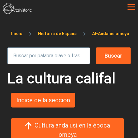
Pasar al contenido principal
Sobrescribir enlaces de ayuda a la 
Inicio
Historia de España
Al-Andalus omeya
La cultura califal
Indice de la sección
Cultura andalusí en la época
omeya