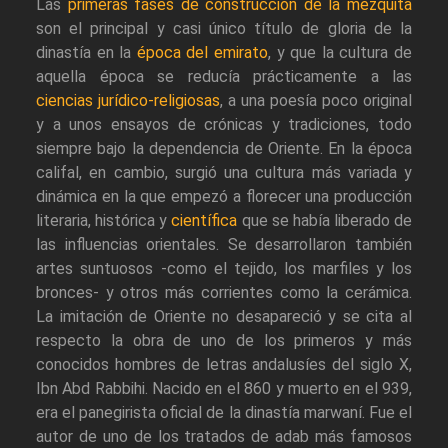
Las
primeras fases de construcción de la mezquita
son el principal y casi único título de gloria de la
dinastía en la
época del emirato
, y que la cultura de
aquella época se reducía prácticamente a las
ciencias jurídico-religiosas
, a una poesía poco original
y a unos ensayos de crónicas y tradiciones, todo
siempre bajo la dependencia de Oriente. En la época
califal, en cambio, surgió una cultura más variada y
dinámica en la que empezó a florecer una producción
literaria, histórica y
científica
que se había liberado de
las influencias orientales. Se desarrollaron también
artes suntuosos -como el tejido, los marfiles y los
bronces- y otros más corrientes como la cerámica.
La imitación de Oriente no desapareció y se cita al
respecto la obra de uno de los primeros y más
conocidos hombres de letras andalusíes del siglo X,
Ibn Abd Rabbihi. Nacido en el 860 y muerto en el 939,
era el panegirista oficial de la dinastía marwaní. Fue el
autor de uno de los tratados de adab más famosos