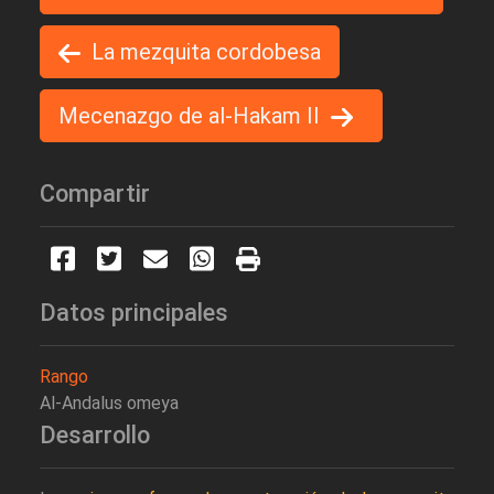
La mezquita cordobesa
Mecenazgo de al-Hakam II
Compartir
Datos principales
Rango
Al-Andalus omeya
Desarrollo