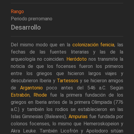
Rango
Periodo prerromano
Desarrollo
Del mismo modo que en la
colonización fenicia
, las
fechas de las fuentes literarias y las de la
arqueología no coinciden.
Heródoto
nos transmite la
noticia de que los focenses fueron los primeros
entre los griegos que hicieron largos viajes y
descubrieron Iberia y
Tartessos
y se hicieron amigos
de
Argantonio
poco antes del 546 a.C. Según
Estrabón
,
Rhode
fue la primera fundación de los
griegos en Iberia antes de la primera Olimpiada (776
a.C.) y también los rodios se establecieron en las
Islas Gimnesias (Baleares);
Ampurias
fue fundada por
colonos focenses, lo mismo que Hemeroskopeion y
Akra Leuke. También Licofrón y Apolodoro sitúan