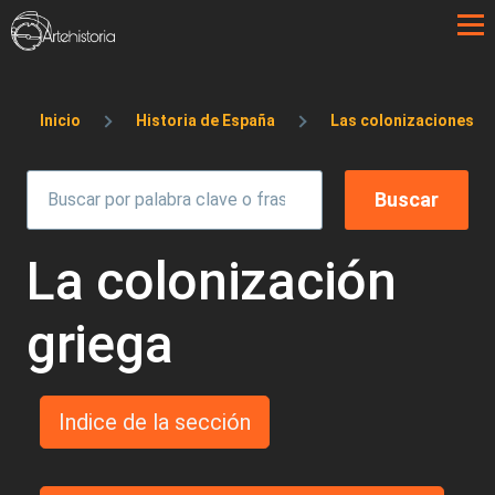
Pasar al contenido principal
Sobrescribir enlaces de ayuda a la 
Inicio
Historia de España
Las colonizaciones feni
La colonización
griega
Indice de la sección