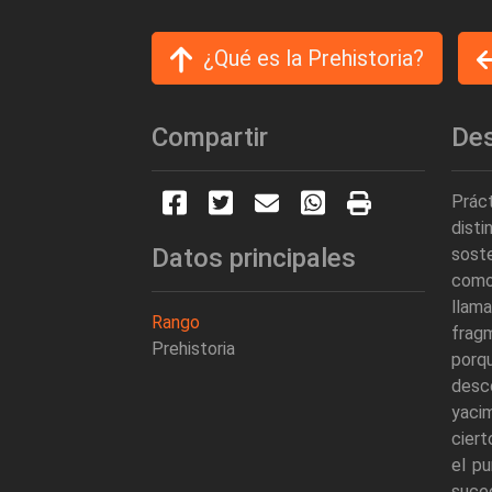
¿Qué es la Prehistoria?
Compartir
Des
Práct
dist
Datos principales
soste
como
llama
Rango
fragm
Prehistoria
porq
desc
yacim
ciert
el pu
suce