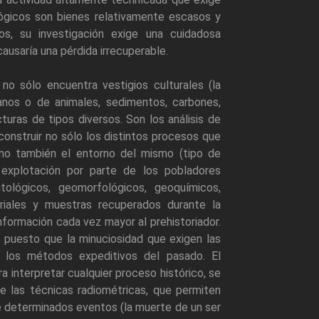
ógicos son bienes relativamente escasos y
os, su investigación exige una cuidadosa
usaría una pérdida irrecuperable.
o sólo encuentra vestigios culturales (la
anos o de animales, sedimentos, carbones,
uras de tipos diversos. Son los análisis de
onstruir no sólo los distintos procesos que
ino también el entorno del mismo (tipo de
u explotación por parte de los pobladores
tológicos, geomorfológicos, geoquímicos,
iales y muestras recuperados durante la
formación cada vez mayor al prehistoriador.
 puesto que la minuciosidad que exigen las
 los métodos expeditivos del pasado. El
a interpretar cualquier proceso histórico, se
de las técnicas radiométricas, que permiten
sde determinados eventos (la muerte de un ser