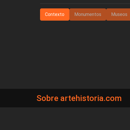
Contexto
Monumentos
Museos
Sobre artehistoria.com
Para ponerte en contacto con nosotros, escrí
contacto