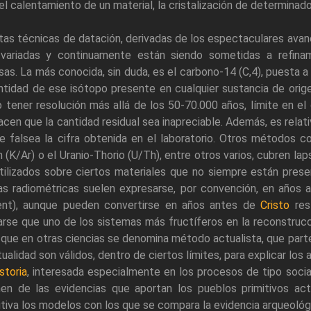
 el calentamiento de un material, la cristalización de determinad
Estas técnicas de datación, derivadas de los espectaculares avan
variadas y continuamente están siendo sometidas a refinam
sas. La más conocida, sin duda, es el carbono-14 (C,4), puesta 
ntidad de ese isótopo presente en cualquier sustancia de orige
 tener resolución más allá de los 50-70.000 años, límite en el
acen que la cantidad residual sea inapreciable. Además, es rela
e falsea la cifra obtenida en el laboratorio. Otros métodos c
 (K/Ar) o el Uranio-Thorio (U/Th), entre otros varios, cubren 
tilizados sobre ciertos materiales que no siempre están pres
s radiométricas suelen expresarse, por convención, en años a
ent), aunque pueden convertirse en años antes de
Cristo
res
arse que uno de los sistemas más fructíferos en la reconstrucc
 que en otras ciencias se denomina método actualista, que part
tualidad son válidos, dentro de ciertos límites, para explicar lo
storia
, interesada especialmente en los procesos de tipo socia
en de las evidencias que aportan los pueblos primitivos act
itiva los modelos con los que se compara la evidencia arqueológ