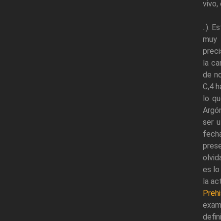
vivo,
..). 
muy 
preci
la ca
de no
C,4 h
lo qu
Argón
ser u
fecha
pres
olvid
es lo
la ac
Prehi
exam
defin