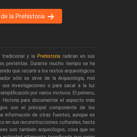
 de la Prehistoria
 tradicional y la
Prehistoria
radican en sus
es pretéritas. Durante mucho tiempo se ha
enido que recurrir a los restos arqueológicos
ador sólo se sirve de la Arqueología, mal
e sus investigaciones o para sacar a la luz
implificación por varios motivos. El primero,
la Historia para documentar el aspecto más
gios son el principal componente de los
ene información de otras fuentes, aunque es
ico en sus reconstrucciones culturales, hasta
adores son también arqueólogos, cosa que no
 actividad altamente tecnificada que exige