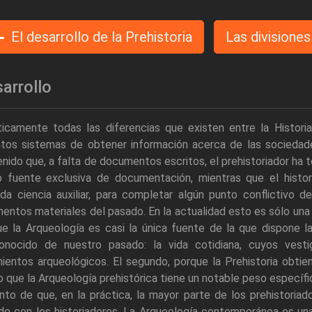
El desarrollo de la Prehistoria
Las divisiones
arrollo
icamente todas las diferencias que existen entre la Historia
intos sistemas de obtener información acerca de las sociedad
nido que, a falta de documentos escritos, el prehistoriador ha t
 fuente exclusiva de documentación, mientras que el histori
da ciencia auxiliar, para completar algún punto conflictivo d
entos materiales del pasado. En la actualidad esto es sólo una s
ue la Arqueología es casi la única fuente de la que dispone 
onocido de nuestro pasado: la vida cotidiana, cuyos vesti
ientos arqueológicos. El segundo, porque la Prehistoria obti
o que la Arqueología prehistórica tiene un notable peso específ
nto de que, en la práctica, la mayor parte de los prehistori
de con los historiadores. La Arqueología contemporánea es una