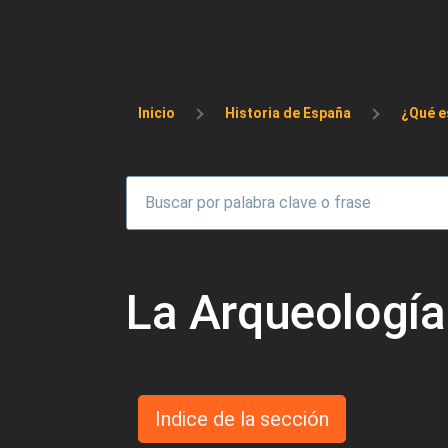
Sobrescribir enlaces 
Inicio
Historia de España
¿Qué e
La Arqueología
Indice de la sección