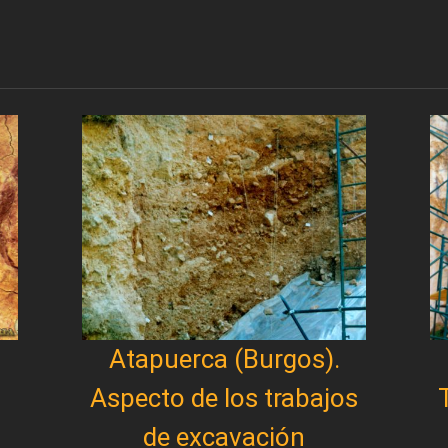
Atapuerca (Burgos).
Aspecto de los trabajos
de excavación