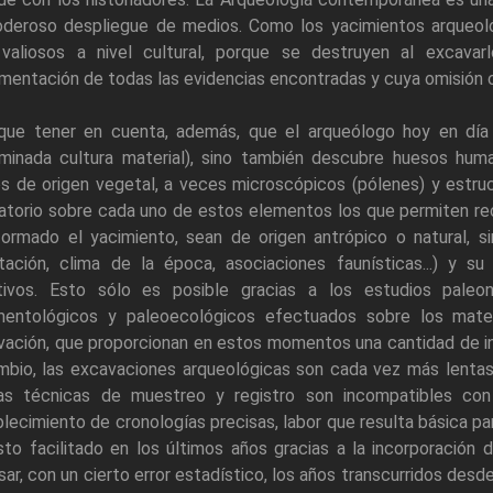
oderoso despliegue de medios. Como los yacimientos arqueol
valiosos a nivel cultural, porque se destruyen al excavarl
entación de todas las evidencias encontradas y cuya omisión ca
que tener en cuenta, además, que el arqueólogo hoy en día n
minada cultura material), sino también descubre huesos hum
s de origen vegetal, a veces microscópicos (pólenes) y estruct
atorio sobre cada uno de estos elementos los que permiten rec
formado el yacimiento, sean de origen antrópico o natural, s
tación, clima de la época, asociaciones faunísticas...) y s
itivos. Esto sólo es posible gracias a los estudios paleon
mentológicos y paleoecológicos efectuados sobre los mater
ación, que proporcionan en estos momentos una cantidad de in
mbio, las excavaciones arqueológicas son cada vez más lentas
as técnicas de muestreo y registro son incompatibles con
lecimiento de cronologías precisas, labor que resulta básica par
sto facilitado en los últimos años gracias a la incorporación 
sar, con un cierto error estadístico, los años transcurridos de