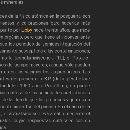
os minerales.
ces de la física atómica en la posguerra, son
ientos y calibraciones para hacerlas más
a punto por
Libby
hace treinta años, que mide
n orgánico, pero que tiene el inconveniente
 que los periodos de semidesintegración del
tivamente susceptible a las contaminaciones,
omo la termoluminiscencia (TL), el Potasio-
lapsos de tiempo mayores, aunque sólo pueden
entes en los yacimientos arqueológicos. Las
ntes del presente o B.P. (del inglés before
tándoles 1950 años. Por último, no puede
ión cultural de las sociedades prehistóricas
e de la idea de que los procesos vigentes en
s acontecimientos del pasado. En el caso de la
l, el actualismo se lleva a cabo mediante el
uales, cuyas respuestas culturales son en
ica.