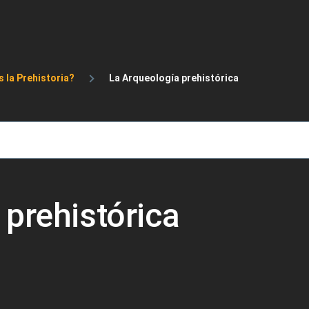
de ayuda a la navegación
s la Prehistoria?
La Arqueología prehistórica
 prehistórica