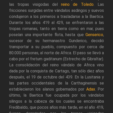
las tropas visigodas del
reino de Toledo
. Las
fricciones surgidas entre vándalos asdingos y suevos
condujeron a los primeros a trasladarse a la Baetica.
Durante los años 419 al 429, se enfrentaron a las
tropas romanas, tanto en tierra como en mar, pues
poseían una importante flota, hasta que
Genserico
,
sucesor de su hermanastro Gunderico, decidió
transportar a su pueblo, compuesto por cerca de
80.000 personas, al norte de Africa. El paso se llevó a
cabo por el fretum gaditanum (Estrecho de Gibraltar).
La consolidación del reino vándalo de Africa vino
dada por la conquista de Cartago, tan sólo diez años
después, el 19 de octubre del 439. En la Lusitania y
las partes occidentales de la Carthaginensis se
establecieron los alanos gobernados por
Adax
. Por
último, la Baetica fue ocupada por los vándalos
silingos a la cabeza de los cuales se encontraba
Fredibaldo, que pocos años más tarde, en el año 419,