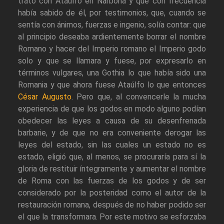
trato con Ataúlfo en Narbona y que con frecuencia
había sabido de él, por testimonios, que, cuando se
sentía con ánimos, fuerzas e ingenio, solía contar: que
al principio deseaba ardientemente borrar el nombre
Romano y hacer del Imperio romano el Imperio godo
solo y que se llamara y fuese, por expresarlo en
términos vulgares, una Gothia lo que había sido una
Romania y que ahora fuese Ataúlfo lo que entonces
César Augusto
. Pero que, al convencerle la mucha
experiencia de que los godos en modo alguno podían
obedecer las leyes a causa de su desenfrenada
barbarie, y de que no era conveniente derogar las
leyes del estado, sin las cuales un estado no es
estado, eligió que, al menos, se procuraría para sí la
gloria de restituir íntegramente y aumentar el nombre
de Roma con las fuerzas de los godos y de ser
considerado por la posteridad como el autor de la
restauración romana, después de no haber podido ser
el que la transformara. Por este motivo se esforzaba