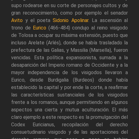
supo rodearse en su corte de personajes cultos y de
gran reconocimiento, como por ejemplo el senador
Avito
y el poeta
Sidonio Apolinar
. La ascensión al
trono de
Eurico
(466-484) condujo al reino visigodo
de Tolosa a ocupar su máxima extensión, puesto que
incluso Arelate (Arlés), donde se había trasladado la
prefectura de las Galias, y Massilia (Marsella), fueron
vencidas. Esta política expansionista, sumada a la
desaparición del Imperio romano de Occidente y a la
mayor independencia de los visigodos llevaron a
Eurico, desde Burdigalia (Burdeos) donde había
establecido la capital y por ende la corte, a reafirmar
las características sustanciales de los visigodos
frente a los romanos, aunque permitiendo en algunos
aspectos una cierta y mutua aculturación. El más
claro ejemplo a este respecto es la promulgación del
Codex Euricianus, recopilación del derecho
consuetudinario visigodo y de las aportaciones del