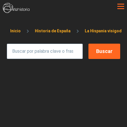
Pasar al contenido principal
Sobrescribir enlaces de ayuda a la 
Inicio
Historia de España
La Hispania visigoda