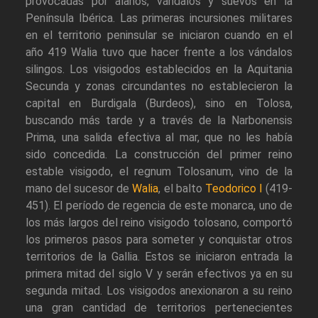
provocadas por alanos, vándalos y suevos en la
Península Ibérica. Las primeras incursiones militares
en el territorio peninsular se iniciaron cuando en el
año 419 Walia tuvo que hacer frente a los vándalos
silingos. Los visigodos establecidos en la Aquitania
Secunda y zonas circundantes no establecieron la
capital en Burdigala (Burdeos), sino en Tolosa,
buscando más tarde y a través de la Narbonensis
Prima, una salida efectiva al mar, que no les había
sido concedida. La construcción del primer reino
estable visigodo, el regnum Tolosanum, vino de la
mano del sucesor de
Walia
, el balto
Teodorico I
(419-
451). El período de regencia de este monarca, uno de
los más largos del reino visigodo tolosano, comportó
los primeros pasos para someter y conquistar otros
territorios de la Gallia. Estos se iniciaron entrada la
primera mitad del siglo V y serán efectivos ya en su
segunda mitad. Los visigodos anexionaron a su reino
una gran cantidad de territorios pertenecientes