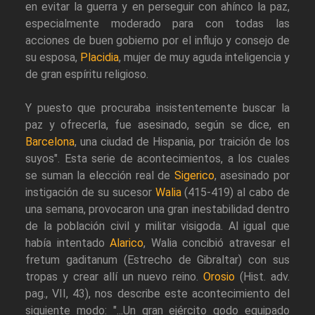
en evitar la guerra y en perseguir con ahínco la paz,
especialmente moderado para con todas las
acciones de buen gobierno por el influjo y consejo de
su esposa,
Placidia
, mujer de muy aguda inteligencia y
de gran espíritu religioso.
Y puesto que procuraba insistentemente buscar la
paz y ofrecerla, fue asesinado, según se dice, en
Barcelona
, una ciudad de Hispania, por traición de los
suyos". Esta serie de acontecimientos, a los cuales
se suman la elección real de
Sigerico
, asesinado por
instigación de su sucesor
Walia
(415-419) al cabo de
una semana, provocaron una gran inestabilidad dentro
de la población civil y militar visigoda. Al igual que
había intentado
Alarico
, Walia concibió atravesar el
fretum gaditanum (Estrecho de Gibraltar) con sus
tropas y crear allí un nuevo reino.
Orosio
(Hist. adv.
pag., VII, 43), nos describe este acontecimiento del
siguiente modo: "...Un gran ejército godo equipado