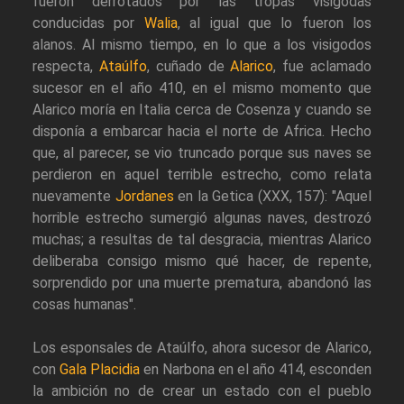
fueron derrotados por las tropas visigodas
conducidas por
Walia
, al igual que lo fueron los
alanos. Al mismo tiempo, en lo que a los visigodos
respecta,
Ataúlfo
, cuñado de
Alarico
, fue aclamado
sucesor en el año 410, en el mismo momento que
Alarico moría en Italia cerca de Cosenza y cuando se
disponía a embarcar hacia el norte de Africa. Hecho
que, al parecer, se vio truncado porque sus naves se
perdieron en aquel terrible estrecho, como relata
nuevamente
Jordanes
en la Getica (XXX, 157): "Aquel
horrible estrecho sumergió algunas naves, destrozó
muchas; a resultas de tal desgracia, mientras Alarico
deliberaba consigo mismo qué hacer, de repente,
sorprendido por una muerte prematura, abandonó las
cosas humanas".
Los esponsales de Ataúlfo, ahora sucesor de Alarico,
con
Gala Placidia
en Narbona en el año 414, esconden
la ambición no de crear un estado con el pueblo