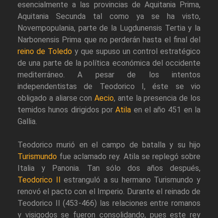
esencialmente a las provincias de Aquitania Prima,
Aquitania Secunda tal como ya se ha visto,
Novempopulania, parte de la Lugdunensis Tertia y la
Narbonensis Prima que no perderán hasta el final del
reino de Toledo
y que supuso un control estratégico
de una parte de la política económica del occidente
mediterráneo. A pesar de los intentos
independentistas de Teodorico I, éste se vio
obligado a aliarse con
Aecio
, ante la presencia de los
temidos hunos dirigidos por
Atila
en el año 451 en la
Gallia.
Teodorico murió en el campo de batalla y su hijo
Turismundo
fue aclamado rey. Atila se replegó sobre
Italia y Panonia. Tan sólo dos años después,
Teodorico II
estranguló a su hermano Turismundo y
renovó el pacto con el Imperio. Durante el reinado de
Teodorico II (453-466) las relaciones entre romanos
y visigodos se fueron consolidando, pues este rey