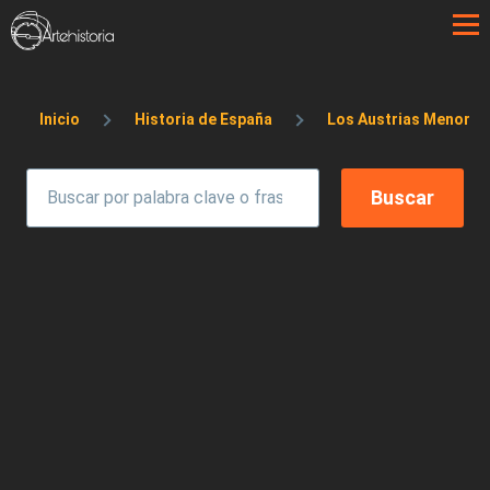
Pasar al contenido principal
Sobrescribir enlaces de ayuda a la 
Inicio
Historia de España
Los Austrias Menores