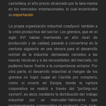
castellana, el alto precio alcanzado por la lana merina
en los mercados internacionales, lo cual incentivaba
su
exportación
.
La propia organización industrial coadyuvó también a
la crisis productiva del sector. Los gremios, que en el
siglo XVI habían mantenido un alto nivel de
producción y de calidad, pasarán a convertirse en la
centuria siguiente en una rémora para el desarrollo
normal de la industria: demasiado cerrados a las
nuevas técnicas y a las necesidades del mercado, no
pudieron hacer frente a la competencia exterior. Por
otra parte, el desarrollo industrial al margen de los
gremios no logró cuajar en Castilla por completo,
como sí ocurrió en Europa, donde la ruptura
corporativa se realizó a través del "putting-out
system", es decir, mediante la distribución del trabajo
industrial por un mercader-fabricante que
posteriormente comercializa el producto. Con todo,