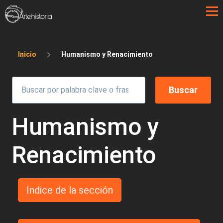
Pasar al contenido principal
Sobrescribir enlaces de ayuda a la 
Inicio
Humanismo y Renacimiento
Humanismo y
Renacimiento
Indice de la sección