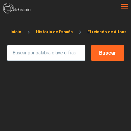
Pasar al contenido principal
Sobrescribir enlaces de ayuda a la 
Inicio
Historia de España
El reinado de Alfonso X