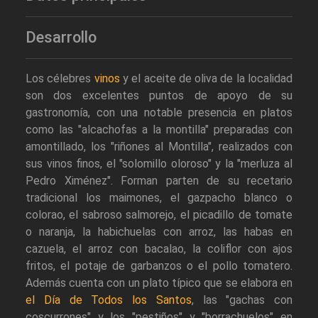
Desarrollo
Los célebres
vinos
y el aceite de oliva de la localidad
son dos excelentes puntos de apoyo de su
gastronomía, con una notable presencia en platos
como las "alcachofas a la montilla" preparadas con
amontillado, los "riñones al Montilla", realizados con
sus vinos finos, el "solomillo oloroso" y la "merluza al
Pedro Ximénez". Forman parten de su recetario
tradicional los maimones, el gazpacho blanco o
colorao, el sabroso salmorejo, el picadillo de tomate
o naranja, la habichuelas con arroz, las habas en
cazuela, el arroz con bacalao, la coliflor con ajos
fritos, el potaje de garbanzos o el pollo tomatero.
Además cuenta con un plato típico que se elabora en
el Día de Todos los Santos
, las "gachas con
coscurrones" y los "pestiños" y "borrachuelos" en