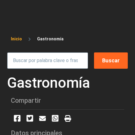
Sobrescribir enlaces de ayuda a la 
Inicio
Gastronomía
Gastronomía
Compartir
Datos principales