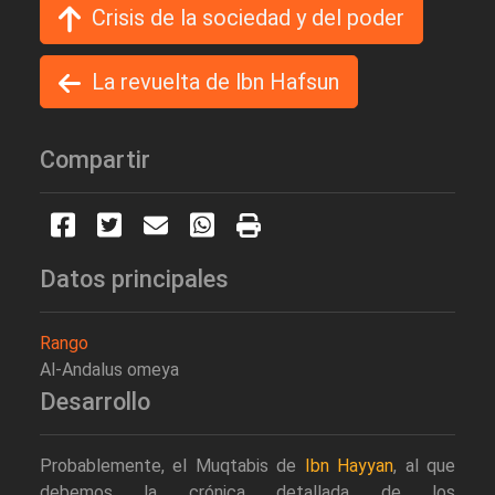
Crisis de la sociedad y del poder
La revuelta de lbn Hafsun
Compartir
Datos principales
Rango
Al-Andalus omeya
Desarrollo
Probablemente, el Muqtabis de
Ibn Hayyan
, al que
debemos la crónica detallada de los