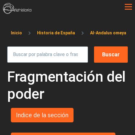
Pasar al contenido principal
Sobrescribir enlaces de ayuda a la 
Inicio
Historia de España
Al-Andalus omeya
Fragmentación del
poder
Indice de la sección