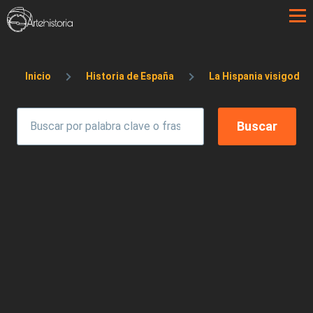
Pasar al contenido principal
Sobrescribir enlaces de ayuda a la 
Inicio
Historia de España
La Hispania visigoda