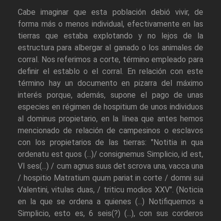
Cabe imaginar que esta población debió vivir, de
forma más o menos individual, efectivamente en las
tierras que estaba explotando y no lejos de la
estructura para albergar al ganado o los animales de
corral. Nos referimos a corte, término empleado para
definir el establo o el corral. En relación con este
término hay un documento en pizarra del máximo
interés porque, además, supone el pago de unas
especies en régimen de hospitium de unos individuos
al dominus propietario, en la línea que antes hemos
mencionado de relación de campesinos o esclavos
con los propietarios de las tierras: "Notitia in qua
ordenatu est quos (...)/ consignemus Simplicio, id est,
VI ses(...) / cum agnus suus det scrova una, vacca una
/ hospitio Matratium quum pariat in corte / domni sui
Valentini, vitulas duas, / triticu modios XXV". (Noticia
en la que se ordena a quienes (...) Notifiquemos a
Simplicio, esto es, 6 seis(?) (...), con sus corderos