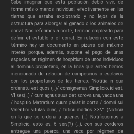
Cabe imaginar que esta población debió vivir, de
forma más o menos individual, efectivamente en las
tierras que estaba explotando y no lejos de la
estructura para albergar al ganado o los animales de
corral. Nos referimos a corte, término empleado para
definir el establo o el corral. En relación con este
término hay un documento en pizarra del máximo
interés porque, además, supone el pago de unas
especies en régimen de hospitium de unos individuos
al dominus propietario, en la línea que antes hemos
mencionado de relación de campesinos o esclavos
con los propietarios de las tierras: "Notitia in qua
ordenatu est quos (...)/ consignemus Simplicio, id est,
VI ses(...) / cum agnus suus det scrova una, vacca una
/ hospitio Matratium quum pariat in corte / domni sui
Valentini, vitulas duas, / triticu modios XXV". (Noticia
en la que se ordena a quienes (...) Notifiquemos a
Simplicio, esto es, 6 seis(?) (...), con sus corderos
entregue una puerca, una vaca por régimen de