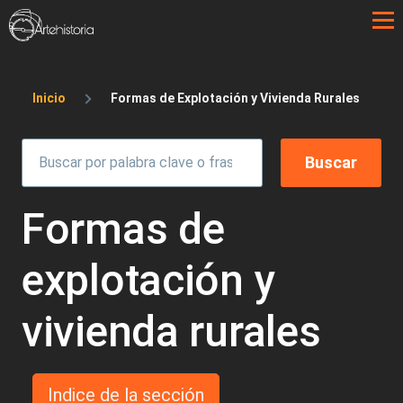
Pasar al contenido principal
Sobrescribir enlaces de ayuda a la 
Inicio
Formas de Explotación y Vivienda Rurales
Formas de
explotación y
vivienda rurales
Indice de la sección