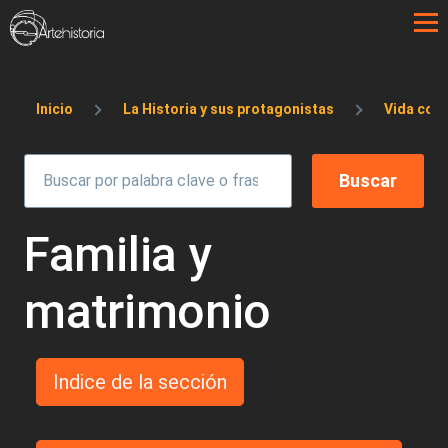
Pasar al contenido principal
Sobrescribir enlaces de ayuda a la 
Inicio
La Historia y sus protagonistas
Vida coti
Familia y
matrimonio
Indice de la sección