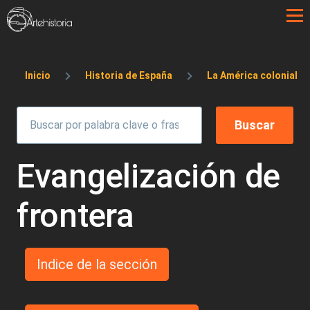
Pasar al contenido principal
Sobrescribir enlaces de ayuda a la 
Inicio
Historia de España
La América colonial
Evangelización de
frontera
Indice de la sección