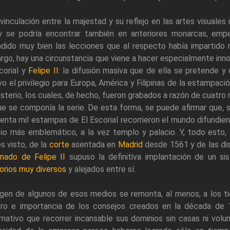
vinculación entre la majestad y su reflejo en las artes visuales
y se podría encontrar también en anteriores monarcas, em
ndido muy bien las lecciones que al respecto había impartido
go, hay una circunstancia que viene a hacer especialmente innov
corial y
Felipe II
: la difusión masiva que de ella se pretende y
o el privilegio para Europa, América y Filipinas de la estampaci
terio, los cuales, de hecho, fueron grabados a razón de cuatro 
e se componía la serie. De esta forma, se puede afirmar que, s
enta mil estampas de El Escorial recorrieron el mundo difundien
cio más emblemático, a la vez templo y palacio. Y, todo esto,
 visto, de la
corte
asentada en
Madrid
desde 1561 y de las dist
inado de Felipe II
supuso la definitiva implantación de un s
torios muy diversos
y alejados entre sí.
rigen de algunos de esos medios se remonta, al menos, a los 
ro e importancia de los consejos creados en la década de 
nativo que recorrer incansable sus dominios sin casas ni volun