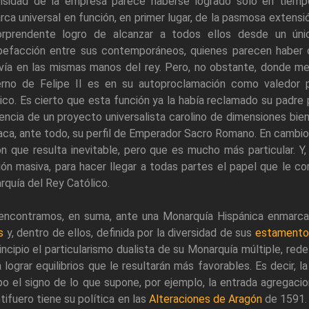
nsidad de la empresa parece haberse logrado sólo en tiem
ca universal en función, en primer lugar, de la pasmosa extensi
orprendente logro de alcanzar a todos ellos desde un ún
pefacción entre sus contemporáneos, quienes parecen haber 
vía en las mismas manos del rey. Pero, no obstante, donde mej
erno de Felipe II es en su autoproclamación como valedor 
ico. Es cierto que esta función ya la había reclamado su padre 
encia de un proyecto universalista carolino de dimensiones bien
ca, ante todo, su perfil de Emperador Sacro Romano. En cambio,
n que resulta inevitable, pero que es mucho más particular. Y, 
ión masiva, para hacer llegar a todas partes el papel que le c
quía del Rey Católico.
encontramos, en suma, ante una Monarquía Hispánica enmarc
s
y, dentro de ellos, definida por la diversidad de sus
estamento
incipio el particularismo dualista de su Monarquía múltiple, redef
 lograr equilibrios que le resultarán más favorables. Es decir
o el signo de lo que supone, por ejemplo, la entrada agregaci
tifuero tiene su política en las
Alteraciones de Aragón
de 1591. 