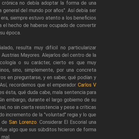
a crónica no debía adoptar la forma de una
ria general del mundo por años". Así debía ser
era, siempre estuvo atento a los beneficios
ra el hecho de haberse ocupado de convertir
 su época.
ado, resulta muy difícil no particularizar
s Austrias Mayores. Alejarlos del centro de la
cología o su carácter, cierto es que muy
inos, sino, simplemente, por una concreta
ros en preguntarse, y en saber, qué podían y
 Así, recordemos que el emperador
Carlos V
 es ésta, qué duda cabe, mala sentencia para
Sin embargo, durante el largo gobierno de su
al, no sin cierta resistencia y pese a críticas
do incremento de la "voluntad" regia y lo que
n de
San Lorenzo
. Considerar El Escorial una
fue algo que sus súbditos hicieron de forma
 mal.