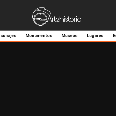
ncipal
rsonajes
Monumentos
Museos
Lugares
E