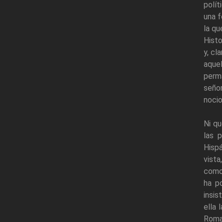
polít
una f
la qu
Histo
y, cl
aquel
perma
seño
nocio
Ni qu
las 
Hispá
vista
como 
ha p
insis
ella 
Roma