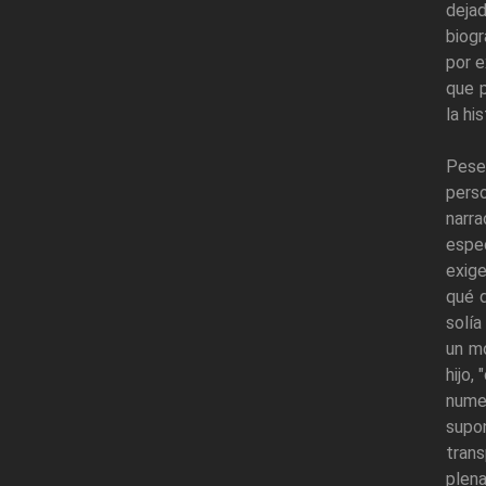
deja
biogr
por e
que p
la hi
Pese
perso
narr
espe
exige
qué 
solía
un mo
hijo,
numer
supo
trans
plena