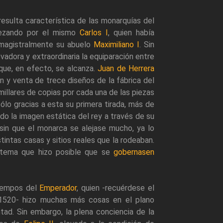
 resulta característica de las monarquías del
pezando por el mismo
Carlos I
, quien había
 magistralmente su abuelo
Maximiliano I
. Sin
adora y extraordinaria la equiparación entre
 que, en efecto, se alcanza.
Juan de Herrera
ón y venta de trece diseños de la fábrica del
millares de copias por cada una de las piezas
ólo gracias a esta su primera tirada, más de
do la imagen estática del rey a través de su
 sin que el monarca se alejase mucho, ya lo
intas casas y sitios reales que la rodeaban.
istema que hizo posible que se
gobernasen
tiempos del
Emperador
, quien -recuérdese el
1520- hizo muchas más cosas en el plano
tad. Sin embargo, la plena conciencia de la