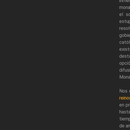
inme
monar
el s
estu
resol
gobi
catól
exist
desta
opció
difus
Monar
Nos 
reino
en pr
hasta
tiemp
de an