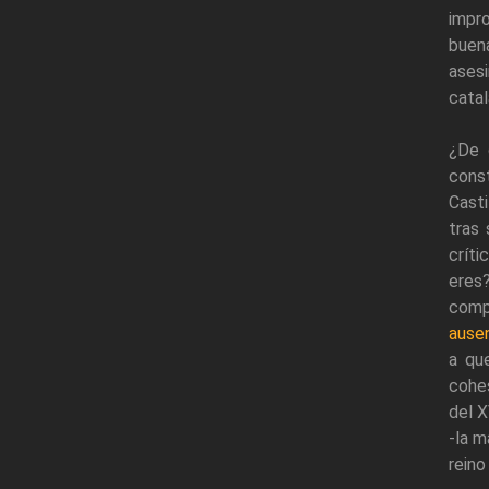
impro
buena
ases
catal
¿De 
const
Casti
tras 
críti
eres
comp
ause
a qu
cohes
del X
-la m
reino