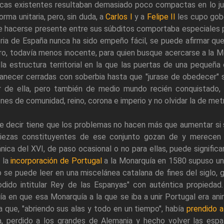
icas existentes resultaban demasiado poco compactas en lo ju
orma unitaria, pero, sin duda, a
Carlos I
y a
Felipe II
les cupo gobe
e hacerse presente entre sus súbditos comportaba especiales pr
ria de España nunca ha sido empeño fácil, se puede afirmar qu
aro, todavía menos inocente, para quien busque acercarse a la M
la estructura territorial en la que las puertas de una pequeñ
necer cerradas con soberbia hasta que "jurase de obedecer" su
r de ella, pero también de medio mundo recién conquistado,
nes de comunidad, reino, corona e imperio y no olvidar la de metr
e decir tiene que los problemas no hacen más que aumentar si
piezas constituyentes de ese conjunto gozan de y merecen s
nica del XVI, de paso ocasional o no para ellas, puede signific
, la
incorporación de Portugal
a la Monarquía en 1580 supuso una
se puede leer en una miscelánea catalana de fines del siglo, g
odido intitular Rey de las Espanyas" con auténtica propieda
tía en que esa Monarquía a la que se iba a unir Portugal era an
la que, "abriendo sus alas y todo en un tiempo", había
prendido a
, perdido a los grandes de Alemania y hecho volver las espa