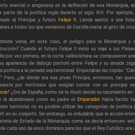
nta oriental o aragonesa en la definición de esa Monarquía, 
 parte de la política regia durante el siglo XVI. Por ejemplo,
inado al Príncipe y futuro
Felipe II
, Lérida asistió a una furi
anes a todos los que veníamos de Castilla matar al grito de crucif
dónde venía, en este caso, el peligro para la Monarquía y 
rucción? Cuando el futuro Felipe II inició su viaje a los País
lla por vez primera, en la corte vallisoletana se compusieron una
su apariencia de diálogo pastoril entre Felipe y su amada zag
ca política a la jornada septentrional. Empezaban las coplas: "Car
?" Pero, ¿de dónde era ese joven Príncipe, entonces, tan quer
uesta por territorios que exigían contar con un príncipe n
ncia
? ¿Era de España, como se le tituló desde su nacimiento en 1
e la abandonase como su padre el
Emperador
había hecho ta
ión territorial, no es posible utilizar las categorías de política
VI en su conjunto. Sin embargo, es indudable que la acción inter
ateria de Estado de la Monarquía, como se decía entonces- entró
 de cada uno de esos dominios para los que el Rey Católico era u