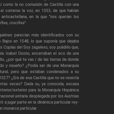
así como la no comunión de Castilla con una
 al correrse la voz, en 1553, de que habían
a anticastellana, en la que "nos querían los
ixe, crucifixe".
quiénes parecían más identificados con su
es Bajos en 1548, lo que suponía que dejaba
s Coplas del Soy zagalexo, soy pulidillo que,
ala Isabel Osorio, encerraban el eco de una
illo, ¿por qué te vas / de las tierras de donde
ido y risueño? ¿Podía ser de una Monarquía
atural, pero que estaban condenados a su
527? ¿Era de esa Castilla que no se resistía
ntas veces? Dada su, ya conocida, escasa
 interior/exterior para la Monarquía Hispánica
nacional unitaria desplegada por los Austrias
 a jugar parte en la dinámica particular rey-
n monarca particular.