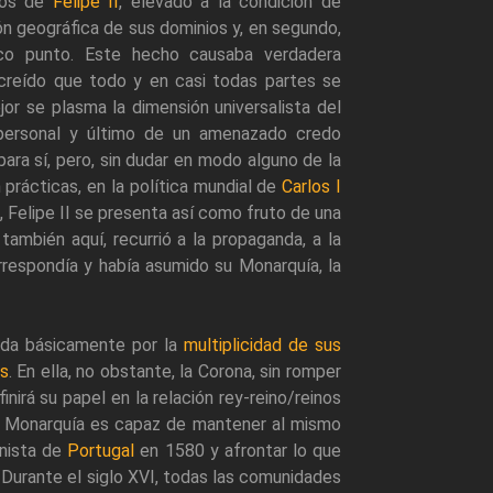
pos de
Felipe II
, elevado a la condición de
ón geográfica de sus dominios y, en segundo,
ico punto. Este hecho causaba verdadera
creído que todo y en casi todas partes se
or se plasma la dimensión universalista del
personal y último de un amenazado credo
para sí, pero, sin dudar en modo alguno de la
 prácticas, en la política mundial de
Carlos I
 Felipe II se presenta así como fruto de una
también aquí, recurrió a la propaganda, a la
orrespondía y había asumido su Monarquía, la
ada básicamente por la
multiplicidad de sus
s
. En ella, no obstante, la Corona, sin romper
inirá su papel en la relación rey-reino/reinos
, la Monarquía es capaz de mantener al mismo
onista de
Portugal
en 1580 y afrontar lo que
Durante el siglo XVI, todas las comunidades