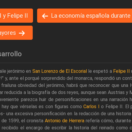
 y Felipe II
La economía española durante e
Mayores
arrollo
aile jerónimo en
San Lorenzo de El Escorial
le espetó a
Felipe II
u
!" y, ante el porqué sorprendido del monarca, respondió un c
 frailuna obviedad del jerónimo, habrá que reconocer que una 
r reducida a la biografía de dos reyes, aunque sean Austrias 
veniente parezca huir de personificaciones en una narración hi
n hay que vérselas es con figuras como
Carlos I
o Felipe II. El 
- una excesiva personificación en la redacción de una historia 
 de 1599, el cronista
Antonio de Herrera
refería cómo, durante
 recibido el encargo de escribir la historia del reinado como