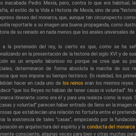
do inacabada Pedro Mexía, pero, contra lo que era habitual, l
afía, al estilo de la Vida e Historia de Mexía, sino de una "histo
xpreso deseo del monarca, que, aunque tan circunspecto como 
odía reportarle a su imagen una buena propaganda, como ilust
storia de su reinado en nada menos que los anales universales de
 a la pretensión del rey, lo cierto es que, como se ha señal
nalizando en la presentación de la historia del siglo XVI y de su
ación es un empeño laborioso no porque se crea que su psi
ciales, determinaron de forma absoluta la marcha de sus re
ncia que nos impone su tiempo histórico. En realidad, los prime
debían hacer en cada uno de
los reinos
eran los mismos reyes.
 decir "que los Reyes no habían de tener casas ni voluntad". No
narca itinerante como era él y para una realeza como la suya. 
 "casas y voluntad" parecen haber entrado de lleno en la imagen re
osas que establecían una relación no fortuita entre el pretendi
nía la existencia de tales "casas", empezando por la fundació
posición en arquitectura del espíritu y la
conducta del monarca
mente consciente, algunas veces para bien y otras muchas para