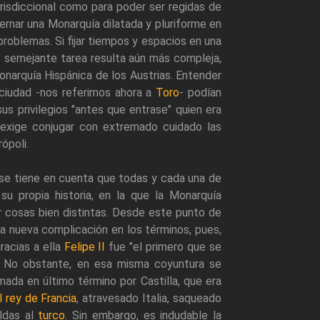
risdiccional como para poder ser regidas de
rnar una Monarquía dilatada y pluriforme en
oblemas. Si fijar tiempos y espacios en una
e semejante tarea resulta aún más compleja,
onarquía Hispánica de los Austrias. Entender
a ciudad -nos referimos ahora a
Toro
- podían
s privilegios "antes que entrase" quien era
 exige conjugar con extremado cuidado las
ópoli.
 se tiene en cuenta que todas y cada una de
u propia historia, en la que la Monarquía
ar cosas bien distintas. Desde este punto de
 nueva complicación en los términos, pues,
racias a ella
Felipe II
fue "el primero que se
d. No obstante, en esa misma coyuntura se
imada en último término por Castilla, que era
l rey de Francia
, atravesado Italia, saqueado
ldas al
turco
. Sin embargo, es indudable la