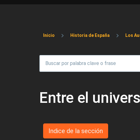
Sobrescribir enlaces 
Inicio
Historia de España
Los Aus
Entre el univer
Indice de la sección