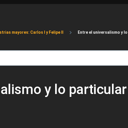
de ayuda a la navegación
trias mayores: Carlos I y Felipe II
Entre el universalismo y lo
salismo y lo particular