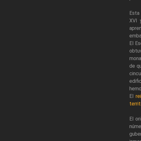
Esta 
XVI 
apre
embar
El Es
obtuv
monas
de qu
cincu
edifi
hemos
El
re
terri
El o
núme
guber