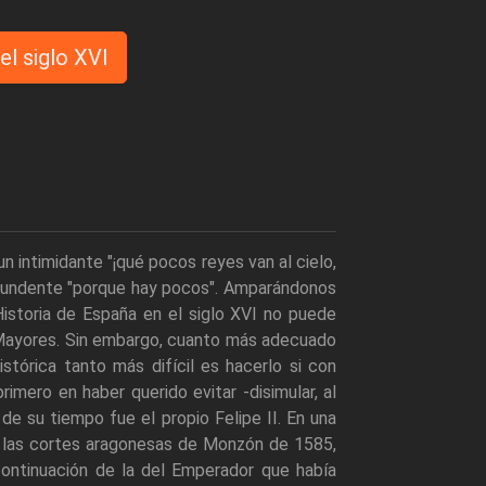
l siglo XVI
n intimidante "¡qué pocos reyes van al cielo,
ontundente "porque hay pocos". Amparándonos
Historia de España en el siglo XVI no puede
y Mayores. Sin embargo, cuanto más adecuado
stórica tanto más difícil es hacerlo si con
primero en haber querido evitar -disimular, al
de su tiempo fue el propio Felipe II. En una
 las cortes aragonesas de Monzón de 1585,
 continuación de la del Emperador que había