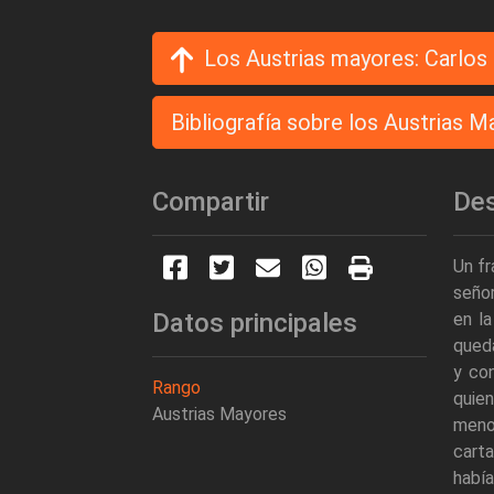
Los Austrias mayores: Carlos I
Bibliografía sobre los Austrias 
Compartir
Des
Un fr
señor
Datos principales
en la
queda
y con
Rango
quie
Austrias Mayores
menos
carta
había