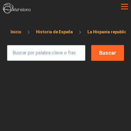
Pasar al contenido principal
Sobrescribir enlaces de ayuda a la 
Inicio
Historia de España
La Hispania republica