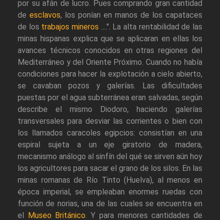
por su afán de lucro. Pues comprando gran cantidad
de
esclavos
, los ponían en manos de los capataces
de los
trabajos mineros
....". La alta rentabilidad de las
minas hispanas explica que se aplicaran en ellas los
avances técnicos conocidos en otras regiones del
Mediterráneo y del Oriente Próximo. Cuando no había
condiciones para hacer la explotación a cielo abierto,
se cavaban pozos y galerías. Las dificultades
puestas por el agua subterránea eran salvadas, según
describe el mismo Diodoro, haciendo galerías
transversales para desviar las corrientes o bien con
los llamados caracoles egipcios: consistían en una
espiral sujeta a un eje giratorio de madera,
mecanismo análogo al sinfín del qué se sirven aún hoy
los agricultores para sacar el grano de los silos. En las
minas romanas de Río Tinto (Huelva), al menos en
época imperial, se empleaban enormes ruedas con
función de norias, una de las cuales se encuentra en
el
Museo Británico
. Y para menores cantidades de