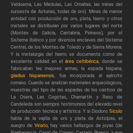
Valduerna, Las Médulas, Las Omañas, las minas del
suroeste de Asturias, todas de oro). Minas de menor
entidad con producción de oro, plata, hierro y otros
metales se distribuían por varios lugares del norte
(Montes de Galicia, Cantabria, Pirineos), por el
Sistema Ibérico y por diversos enclaves del Sistema
Central, de los Montes de Toledo y de Sierra Morena.
Y la metalurgia del hierro se documenta como de
excelente calidad en el
área celtibérica
, donde se
fabricaban las mejores armas; la espada hispana,
gladius hispaniensis
, fue incorporada al ejército
romano. Cuando se analizan materiales arqueológicos,
muestras del tipo de las espadas de los castros de
La Osera, Las Cogotas, Chamartín y Raso de
Candeleda son siempre testimonios del elevado nivel
de producción técnica y artística. Y si Diodoro
Sículo
habla de la vajilla de oro y plata de Astolpas, el
suegro de
Viriato
, hay varios hallazgos de joyas (de
Penhagarcía, Casal de Conejo, Castelo Branco...) que