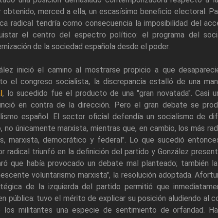
 obtenido, merced a ella, un escasísimo beneficio electoral. P
ica radical tendría como consecuencia la imposibilidad del acc
uistar el centro del espectro político: el programa del soci
nización de la sociedad española desde el poder.
ález inició el camino al mostrarse propicio a que desapareci
to el congreso socialista, la discrepancia estalló de una ma
l
, lo sucedido fue el producto de una "gran novatada". Casi 
unció en contra de la dirección. Pero el gran debate se produ
lismo español. El sector oficial defendía un socialismo de di
, no únicamente marxista, mientras que, en cambio, los más rad
s, marxista, democrático y federal". Lo que sucedió entonce
r radical triunfó en la definición del partido y González prese
aró que había provocado un debate mal planteado; también la t
escente voluntarismo marxista", la resolución adoptada. Afortun
atégica de la izquierda del partido permitió que inmediatam
n pública: tuvo el mérito de explicar su posición aludiendo al 
e los militantes una especie de sentimiento de orfandad. H