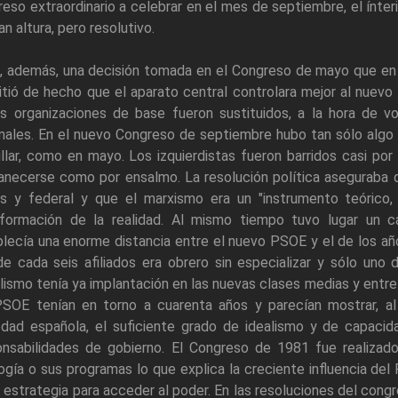
eso extraordinario a celebrar en el mes de septiembre, el ínte
an altura, pero resolutivo.
, además, una decisión tomada en el Congreso de mayo que en a
tió de hecho que el aparato central controlara mejor al nuev
s organizaciones de base fueron sustituidos, a la hora de vot
onales. En el nuevo Congreso de septiembre hubo tan sólo alg
llar, como en mayo. Los izquierdistas fueron barridos casi po
anecerse como por ensalmo. La resolución política aseguraba 
s y federal y que el marxismo era un "instrumento teórico, c
sformación de la realidad. Al mismo tiempo tuvo lugar un c
lecía una enorme distancia entre el nuevo PSOE y el de los añ
e cada seis afiliados era obrero sin especializar y sólo uno
lismo tenía ya implantación en las nuevas clases medias y entre 
PSOE tenían en torno a cuarenta años y parecían mostrar, a
edad española, el suficiente grado de idealismo y de capaci
onsabilidades de gobierno. El Congreso de 1981 fue realizad
ogía o sus programas lo que explica la creciente influencia de
 estrategia para acceder al poder. En las resoluciones del cong