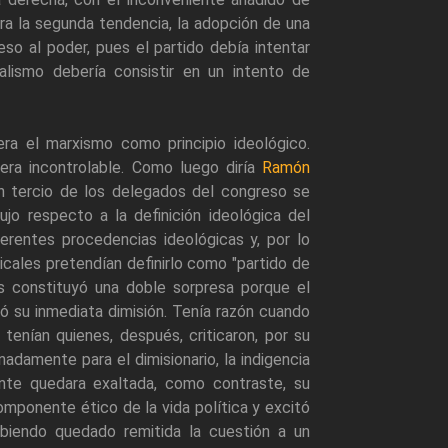
ara la segunda tendencia, la adopción de una
eso al poder, pues el partido debía intentar
alismo debería consistir en un intento de
era el marxismo como principio ideológico.
nera incontrolable. Como luego diría
Ramón
un tercio de los delegados del congreso se
jo respecto a la definición ideológica del
ferentes procedencias ideológicas y, por lo
icales pretendían definirlo como "partido de
s constituyó una doble sorpresa porque el
ntó su inmediata dimisión. Tenía razón cuando
enían quienes, después, criticaron, por su
adamente para el dimisionario, la indigencia
ente quedara exaltada, como contraste, su
componente ético de la vida política y excitó
abiendo quedado remitida la cuestión a un