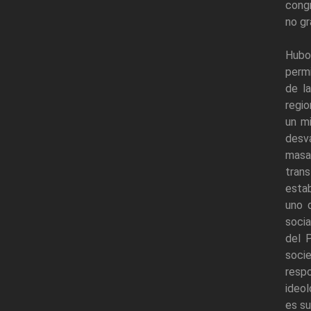
congr
no gr
Hubo
permi
de la
regi
un mi
desv
masa
tran
estab
uno d
socia
del 
soci
resp
ideol
es su