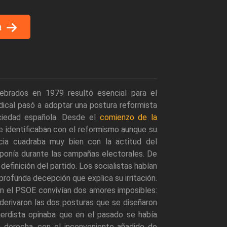
a
ebrados en 1979 resultó esencial para el
ical pasó a adoptar una postura reformista
ciedad española. Desde el
comienzo de la
le identificaban con el reformismo aunque su
cia cuadraba muy bien con la actitud del
 imponía durante las campañas electorales. De
 definición del partido. Los socialistas habían
 profunda decepción que explica su irritación.
 en el PSOE convivían dos amores imposibles:
í derivaron las dos posturas que se diseñaron
ierdista opinaba que en el pasado se había
 derecha, con el inconveniente añadido de