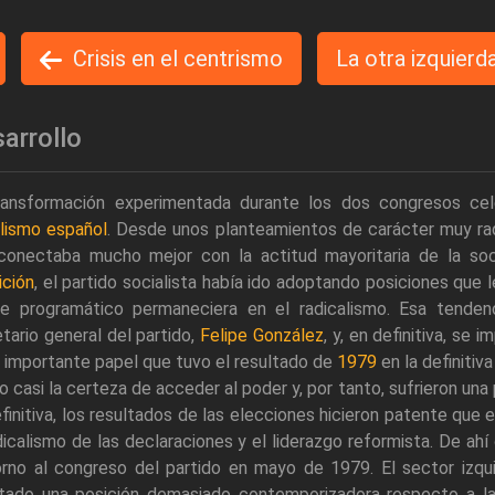
Crisis en el centrismo
La otra izquierd
arrollo
ransformación experimentada durante los dos congresos cel
alismo español
. Desde unos planteamientos de carácter muy rad
conectaba mucho mejor con la actitud mayoritaria de la so
ición
, el partido socialista había ido adoptando posiciones que 
je programático permaneciera en el radicalismo. Esa tenden
tario general del partido,
Felipe González
, y, en definitiva, se
l importante papel que tuvo el resultado de
1979
en la definitiva
o casi la certeza de acceder al poder y, por tanto, sufrieron una
finitiva, los resultados de las elecciones hicieron patente que
dicalismo de las declaraciones y el liderazgo reformista. De ah
orno al congreso del partido en mayo de 1979. El sector izqu
tado una posición demasiado contemporizadora respecto a la