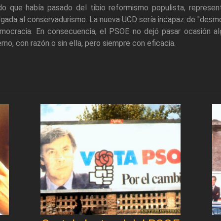
ido que había pasado del tibio reformismo populista, represe
gada al conservadurismo. La nueva UCD sería incapaz de "desmont
mocracia. En consecuencia, el PSOE no dejó pasar ocasión alg
rno, con razón o sin ella, pero siempre con eficacia.