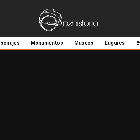
ncipal
rsonajes
Monumentos
Museos
Lugares
E