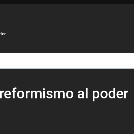
de ayuda a la navegación
der
 reformismo al poder