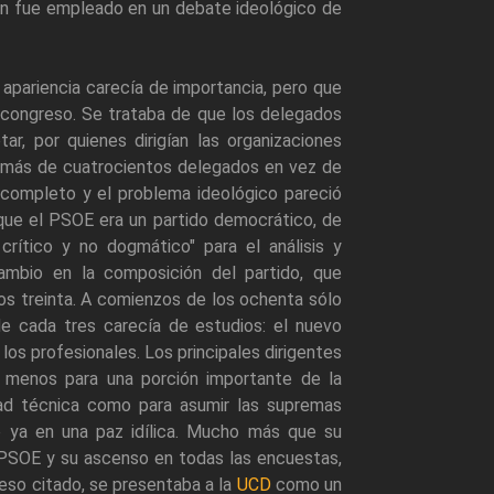
rin fue empleado en un debate ideológico de
pariencia carecía de importancia, pero que
o congreso. Se trataba de que los delegados
ar, por quienes dirigían las organizaciones
o más de cuatrocientos delegados en vez de
r completo y el problema ideológico pareció
que el PSOE era un partido democrático, de
rítico y no dogmático" para el análisis y
ambio en la composición del partido, que
os treinta. A comienzos de los ochenta sólo
 de cada tres carecía de estudios: el nuevo
los profesionales. Los principales dirigentes
l menos para una porción importante de la
dad técnica como para asumir las supremas
o ya en una paz idílica. Mucho más que su
l PSOE y su ascenso en todas las encuestas,
reso citado, se presentaba a la
UCD
como un