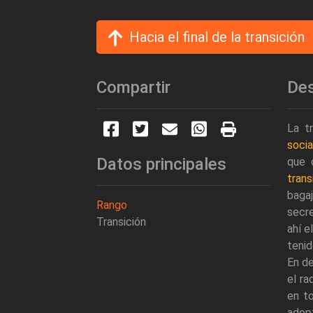
Hacia el final de la transición
Compartir
Des
La t
soci
Datos principales
que 
trans
baga
Rango
secre
Transición
ahí e
tenid
En de
el ra
en t
adop