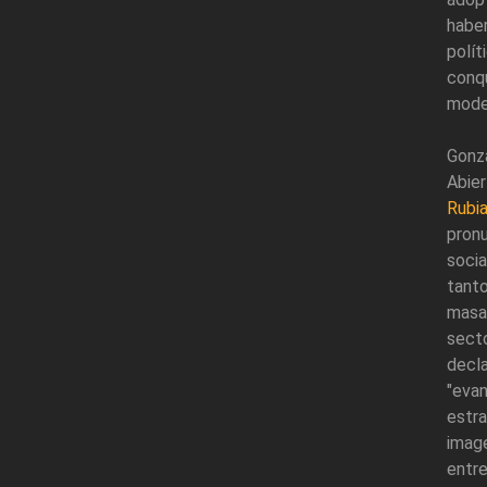
haber
polít
conq
moder
Gonz
Abier
Rubia
pron
socia
tanto
masa
secto
decl
"evan
estr
image
entr