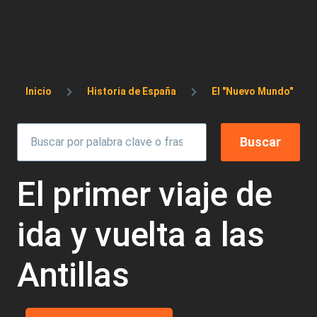
Sobrescribir enlaces de ayuda a la 
Inicio
Historia de España
El "Nuevo Mundo"
El primer viaje de
ida y vuelta a las
Antillas