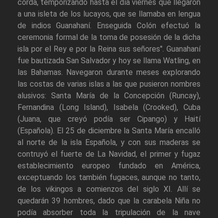
corda, temporizando hasta el día viernes que llegaron
a una isleta de los lucayos, que se llamaba en lengua
de indios Guanahaní. Enseguida Colón efectuó la
ceremonia formal de la toma de posesión de la dicha
isla por el Rey e por la Reina sus señores". Guanahaní
fue bautizada San Salvador y hoy se llama Watling, en
las Bahamas. Navegaron durante meses explorando
las costas de varias islas a las que pusieron nombres
alusivos: Santa María de la Concepción (Runcay),
Fernandina (Long Island), Isabela (Crooked), Cuba
(Juana, que creyó podía ser Cipango) y Haití
(Española). El 25 de diciembre la Santa María encalló
al norte de la isla Española, y con sus maderas se
contruyó el fuerte de La Navidad, el primer y fugaz
establecimiento europeo fundado en América,
exceptuando los también fugaces, aunque no tanto,
de los vikingos a comienzos del siglo XI. Allí se
quedarán 39 hombres, dado que la carabela Niña no
podía absorber toda la tripulación de la nave