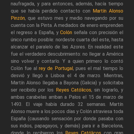
naufragada, y para entonces, además, hacía tiempo
que se había perdido contacto con
Martín Alonso
Pinzón
, que estuvo mes y medio navegando por su
cuenta con la Pinta. A mediados de enero emprenden
el regreso a España, y
Colón
señala con precisión el
único rumbo posible: nordeste cuarta del este, hasta
alcanzar el paralelo de las Azores. En realidad este
fue el verdadero descubrimiento: no llegar a América
sino volver y contarlo. Y a quien primero lo contó
Colón fue al
rey de Portugal
, pues el mal tiempo lo
desvió y llegó a Lisboa el 4 de marzo. Mientras,
Martín Alonso llegaba a Bayona (Galicia) y solicitaba
ser recibido por los
Reyes Católicos
, sin lograrlo, y
ambas carabelas arriban a Palos el 15 de marzo de
1493. El viaje había durado 32 semanas. Martín
Alonso muere a los pocos días y Colón atraviesa toda
España (causando sensación por donde pasaba con
sus indios, papagayos, y demás) para ir a Barcelona,
donde lo recibieron los
Reyes Católicos
con gran