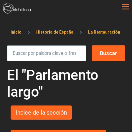
Pasar al contenido principal
Sobrescribir enlaces de ayuda a la 
Inicio
Historia de España
La Restauración
El "Parlamento
largo"
Indice de la sección