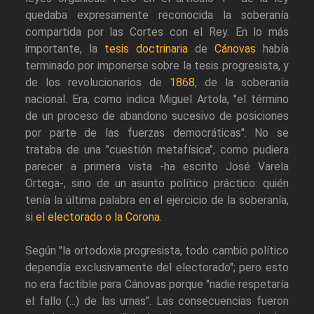
quedaba expresamente reconocida la soberanía
compartida por las Cortes con el Rey. En lo más
importante, la
tesis doctrinaria
de
Cánovas
había
terminado por imponerse sobre la tesis progresista, y
de los revolucionarios de
1868
, de la soberanía
nacional. Era, como indica Miguel Artola, "el término
de un proceso de abandono sucesivo de posiciones
por parte de las fuerzas democráticas". No se
trataba de una "cuestión metafísica", como pudiera
parecer a primera vista -ha escrito José Varela
Ortega-, sino de un asunto político práctico: quién
tenía la última palabra en el ejercicio de la soberanía,
si
el electorado o la Corona
.
Según "la ortodoxia progresista, todo cambio político
dependía exclusivamente del electorado"; pero esto
no era factible para Cánovas porque "nadie respetaría
el fallo (...) de las urnas". Las consecuencias fueron