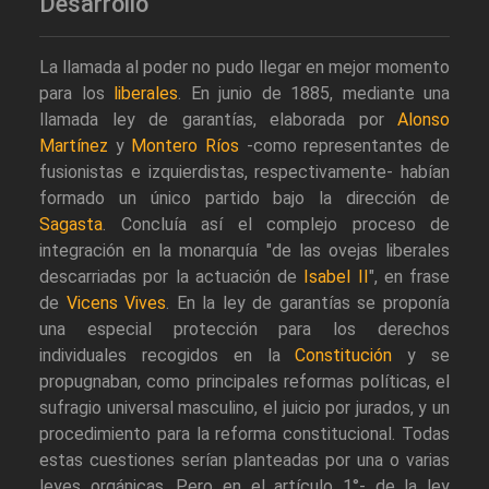
Desarrollo
La llamada al poder no pudo llegar en mejor momento
para los
liberales
. En junio de 1885, mediante una
llamada ley de garantías, elaborada por
Alonso
Martínez
y
Montero Ríos
-como representantes de
fusionistas e izquierdistas, respectivamente- habían
formado un único partido bajo la dirección de
Sagasta
. Concluía así el complejo proceso de
integración en la monarquía "de las ovejas liberales
descarriadas por la actuación de
Isabel II
", en frase
de
Vicens Vives
. En la ley de garantías se proponía
una especial protección para los derechos
individuales recogidos en la
Constitución
y se
propugnaban, como principales reformas políticas, el
sufragio universal masculino, el juicio por jurados, y un
procedimiento para la reforma constitucional. Todas
estas cuestiones serían planteadas por una o varias
leyes orgánicas. Pero en el artículo 1°- de la ley