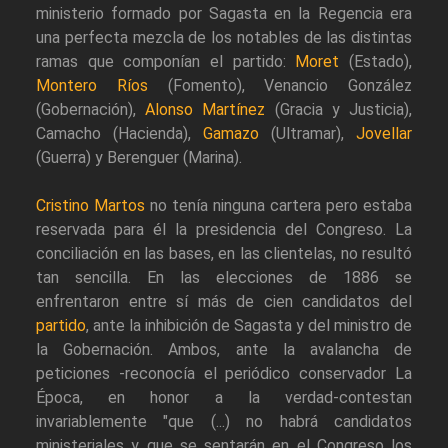
ministerio formado por Sagasta en la Regencia era
una perfecta mezcla de los notables de las distintas
ramas que componían el partido:
Moret
(Estado),
Montero Ríos
(Fomento), Venancio González
(Gobernación),
Alonso Martínez
(Gracia y Justicia),
Camacho (Hacienda),
Gamazo
(Ultramar),
Jovellar
(Guerra) y Berenguer (Marina).
Cristino Martos
no tenía ninguna cartera pero estaba
reservada para él la presidencia del Congreso. La
conciliación en las bases, en las clientelas, no resultó
tan sencilla. En las elecciones de 1886 se
enfrentaron entre sí más de cien candidatos del
partido
, ante la inhibición de Sagasta y del ministro de
la Gobernación. Ambos, ante la avalancha de
peticiones -reconocía el periódico conservador La
Época, en honor a la verdad-contestan
invariablemente "que (...) no habrá candidatos
ministeriales y que se sentarán en el Congreso los