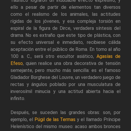
Taurisco lograron un indudable efecto expresivo, y
ello a pesar de partir de elementos tan diversos
como el realismo de los animales, las actitudes
rígidas de los jóvenes, y esa compleja torsión en
espiral de la figura de Dirce, verdadera síntesis del
drama. No es extraño que este tipo de plástica, con
su efecto universal e inmediato, recibiese cálida
aceptación entre el público de Roma. En torno al año
100 a. C., será otro escultor asiático,
Agasías de
Efeso
, quien realice una obra decorativa de tensión
semejante, pero mucho más sencilla: es el famoso
Gladiador Borghese del Louvre, un verdadero juego de
rectas y ángulos poblado por una musculatura de
inverosímil minucia y una actitud abierta hacia el
infinito.
Después, se suceden las grandes obras: son, por
ejemplo, el
Púgil de las Termas
y el llamado Príncipe
Helenístico del mismo museo: acaso ambos bronces