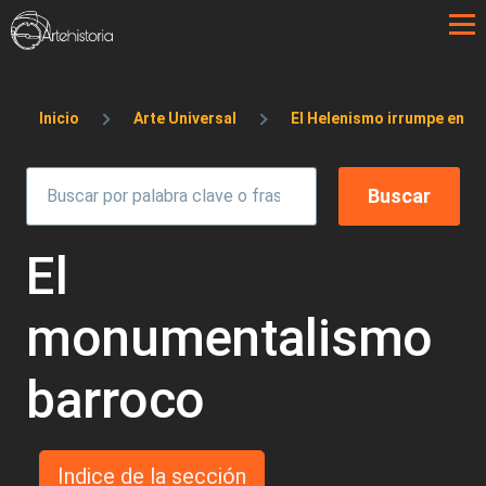
Pasar al contenido principal
Sobrescribir enlaces de ayuda a la 
Inicio
Arte Universal
El Helenismo irrumpe en R
El
monumentalismo
barroco
Indice de la sección