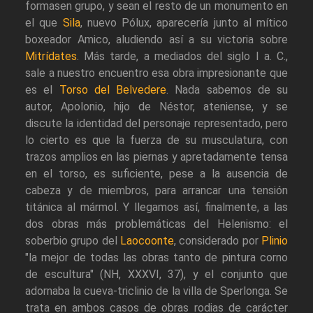
formasen grupo, y sean el resto de un monumento en
el que
Sila
, nuevo Pólux, aparecería junto al mítico
boxeador Amico, aludiendo así a su victoria sobre
Mitrídates
. Más tarde, a mediados del siglo I a. C.,
sale a nuestro encuentro esa obra impresionante que
es el
Torso del Belvedere
. Nada sabemos de su
autor, Apolonio, hijo de Néstor, ateniense, y se
discute la identidad del personaje representado, pero
lo cierto es que la fuerza de su musculatura, con
trazos amplios en las piernas y apretadamente tensa
en el torso, es suficiente, pese a la ausencia de
cabeza y de miembros, para arrancar una tensión
titánica al mármol. Y llegamos así, finalmente, a las
dos obras más problemáticas del Helenismo: el
soberbio grupo del
Laocoonte
, considerado por
Plinio
"la mejor de todas las obras tanto de pintura corno
de escultura" (NH, XXXVI, 37), y el conjunto que
adornaba la cueva-triclinio de la villa de Sperlonga. Se
trata en ambos casos de obras rodias de carácter