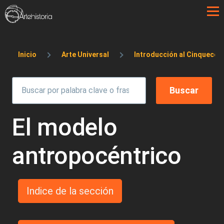
Pasar al contenido principal
Sobrescribir enlaces de ayuda a la 
Inicio
Arte Universal
Introducción al Cinquecen
El modelo
antropocéntrico
Indice de la sección