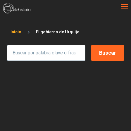
Pasar al contenido principal
Sobrescribir enlaces de ayuda a la 
Inicio
El gobierno de Urquijo