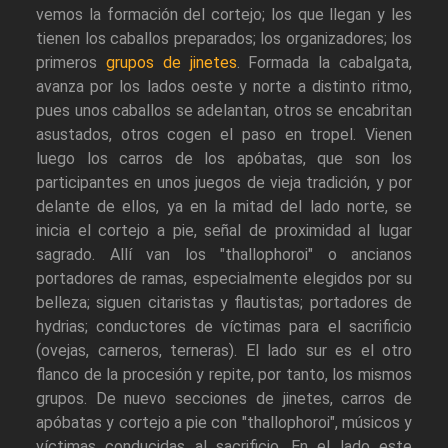
vemos la formación del cortejo; los que llegan y les
tienen los caballos preparados; los organizadores; los
primeros
grupos de jinetes
. Formada la cabalgata,
avanza por los lados oeste y norte a distinto ritmo,
pues unos caballos se adelantan, otros se encabritan
asustados, otros cogen el paso en tropel. Vienen
luego los carros de los apóbatas, que son los
participantes en unos juegos de vieja tradición, y por
delante de ellos, ya en la mitad del lado norte, se
inicia el cortejo a pie, señal de proximidad al lugar
sagrado. Allí van los "thallophoroi" o ancianos
portadores de ramas, especialmente elegidos por su
belleza; siguen citaristas y flautistas; portadores de
hydrias; conductores de víctimas para el sacrificio
(ovejas, carneros, terneras). El lado sur es el otro
flanco de la procesión y repite, por tanto, los mismos
grupos. De nuevo secciones de jinetes, carros de
apóbatas y cortejo a pie con "thallophoroi", músicos y
víctimas conducidas al sacrificio. En el lado este