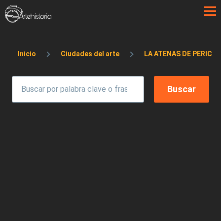
Pasar al contenido principal
Sobrescribir enlaces de ayuda a la 
Inicio
Ciudades del arte
LA ATENAS DE PERICLE