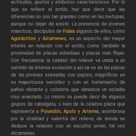
actitudes, gestos y atributos característicos. Por lo
que se refiere al estilo, hay que decir que las
diferencias no son tan grandes como en las metopas,
aunque no dejan de existir. La presencia de jóvenes
maestros, discípulos de
Fidias
algunos de ellos, como
Agorácritos
y
Alcamenes
, es un aspecto del mayor
interés en relación con el estilo, como también la
proximidad de placas soberbias y placas más flojas.
Con frecuencia la calidad del relieve va unida a un
sentido de intensa evolución y así se ve en las placas
de las jóvenes ataviadas con peplos, magníficas en
su majestuosa sencillez y con un tratamiento de
paños vibrante y colorista que denuncia un estadio
muy avanzado. Lo mismo se puede decir de algunos
grupos de cabalgata, o bien de la célebre placa que
representa a
Poseidón, Apolo y Artemis
, asombrosa
por la vitalidad y valentía del relieve, de donde se
deduce la relación con un escultor joven, tal vez
Alcamenes.