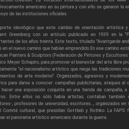
ívocamente americano en su pintura y con ello se ganaron la ene
oyo de las instituciones oficiales.
porte ideológico que este cambio de orientación artística y 
ent Greenberg con un artículo publicado en 1939 en la "Pa
tantes de los años treinta. Este texto, titulado "Avantgarde and 
s en el nuevo camino que habían emprendido.En ese camino esta
can Painters & Sculptors (Federación de Pintores y Escultores 
tico Meyer Schapiro, para promover el bienestar del arte libre 
tamente "el nacionalismo artístico que niega las tradiciones mu
mientos de arte moderno". Organizados, agresivos y moderno
rica para darse a conocer: campañas publicitarias, ataques al 
 hacer una exposición conjunta en una tienda de campaña, a
ros. Entre ellos no sólo había artistas; contaban tambié
tores-, profesores de universidad, escritores..., organizados e
el Comité cultural, que presidían Gottlieb y Rothko. La FAPS
ar el panorama artístico americano durante la guerra.