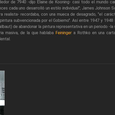
ededor de 7940 -dijo Elaine de Kooning- casi todo el mundo c
ces cada uno desarrolló un estilo individual"; James Johnson S
ra realista- recordaba, con una mueca de desagrado, "el carácter
pintura subvencionada por el Gobierno". Así entre 1947 y 1948 l
ilbaut) de abandonar la pintura representativa en un periodo -l
eria masiva, de la que hablaba
Feininger
a Rothko en una carta
ental.