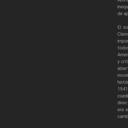
inequ
de ap
El so
Clem
impor
todo
Ameri
y crí
abier
movi
histó
1941
cuad
direc
era 
cambi