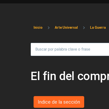
Sobrescribir enlaces 
Inicio
Arte Universal
La Guerra
El fin del com
Indice de la sección