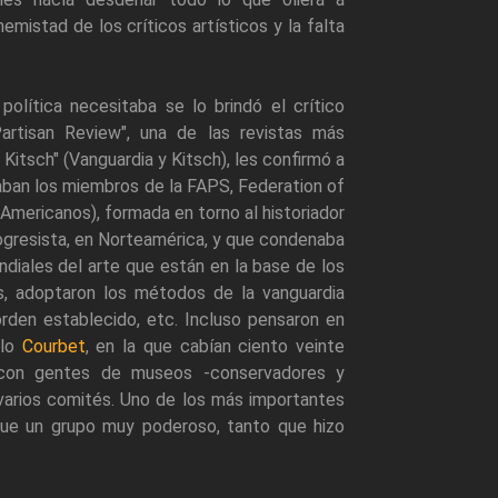
mistad de los críticos artísticos y la falta
política necesitaba se lo brindó el crítico
rtisan Review", una de las revistas más
Kitsch" (Vanguardia y Kitsch), les confirmó a
ban los miembros de la FAPS, Federation of
Americanos), formada en torno al historiador
progresista, en Norteamérica, y que condenaba
ndiales del arte que están en la base de los
s, adoptaron los métodos de la vanguardia
orden establecido, etc. Incluso pensaron en
 lo
Courbet
, en la que cabían ciento veinte
n con gentes de museos -conservadores y
n varios comités. Uno de los más importantes
 fue un grupo muy poderoso, tanto que hizo