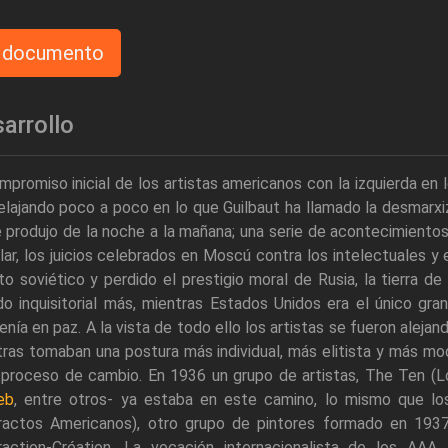
y documento
arrollo
mpromiso inicial de los artistas americanos con la izquierda en 
elajando poco a poco en lo que Guilbaut ha llamado la desmarxiz
 produjo de la noche a la mañana; una serie de acontecimientos
ar, los juicios celebrados en Moscú contra los intelectuales y
to soviético y perdido el prestigio moral de Rusia, la tierra de 
do inquisitorial más, mientras Estados Unidos era el único gr
nía en paz. A la vista de todo ello los artistas se fueron alejando
ras tomaban una postura más individual, más elitista y más m
 proceso de cambio. En 1936 un grupo de artistas, The Ten (
eb
, entre otros- ya estaba en este camino, lo mismo que los
ractos Americanos), otro grupo de pintores formado en 193
raction-Création. La vocación internacionalista de los AAA