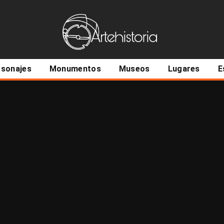
ncipal
rsonajes
Monumentos
Museos
Lugares
E