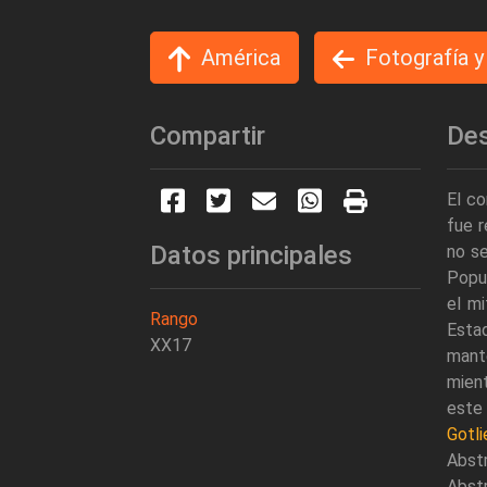
América
Fotografía 
Compartir
Des
El co
fue r
Datos principales
no se
Popul
el mi
Rango
Esta
XX17
mante
mient
este
Gotli
Abst
Abst