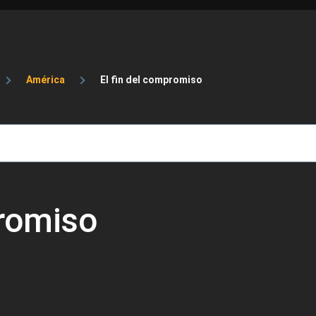
de ayuda a la navegación
América
El fin del compromiso
promiso