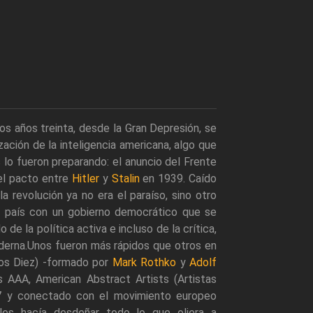
los años treinta, desde la Gran Depresión, se
ación de la inteligencia americana, algo que
 lo fueron preparando: el anuncio del Frente
 el pacto entre
Hitler
y
Stalin
en 1939. Caído
la revolución ya no era el paraíso, sino otro
an país con un gobierno democrático que se
 de la política activa e incluso de la crítica,
oderna.Unos fueron más rápidos que otros en
Los Diez) -formado por
Mark Rothko
y
Adolf
 AAA, American Abstract Artists (Artistas
7 y conectado con el movimiento europeo
 les hacía desdeñar todo lo que oliera a