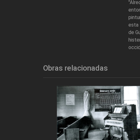
"Alr
enton
pintu
esta 
de Gu
hist
occid
Obras relacionadas