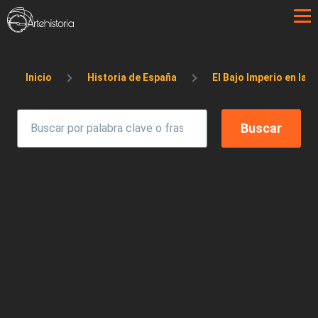
Pasar al contenido principal
Sobrescribir enlaces de ayuda a la 
Inicio
Historia de España
El Bajo Imperio en la P.