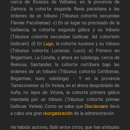
cerca de Rosinos de Vidriales, en la provincia de
Zamora, la cohorte segunda flavia pacatiana a las
órdenes de un tribuno (Tribunus cohortis secundae
Flaviae Pacatianae). c) En un lugar no precisado de la
Gallaecia, la cohorte segunda gálica y su tribuno
(Tribunus cohortis secundae Gallicae. Ad cohortem
Gallicam). d) En
Lugo
, la cohorte lucense y su tribuno
(Tribunus cohortis Lucensis. Luco). e) Primero en
Brigantium, La Coruña, y ahora en Iuliobriga, cerca de
Reinosa, Santander, la cohorte celtíbera bajo las
órdenes de un tribuno (Tribunus cohortis Celtiberae,
Brigantiae, nunc Iuliobriga). - Y en la provincia
Tarraconense: a) En Veleia, en el ahora despoblado de
Iruña, no lejos de Vitoria, la cohorte primera gálica
mandada por un tribuno (Tribunus cohortis primae
Gallicae. Veleia). Como se sabe que
Diocleciano
llevó
a cabo una gran
reorganización
de la administración.
Ha habido autores, Balil entre otros, que han atribuido