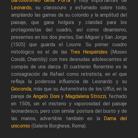
Bartolommeo della Porta
y muy importantes de
Leonardo
, su claroscuro y esfumado sobre todo,
ampliando las gamas de su colorido y la amplitud del
paisaje, que gana holgura y claridad para los
protagonistas del cuadro, así como dinamismo,
presentes en los dos jinetes, San Miguel y San Jorge
(1505) que guarda el Louvre. Su primer cuadro
mitológico es el de las
Tres Hespérides
(Museo
Condé, Chantilly) con tres desnudas adolescentes al
compás de una danza. El cuatrienio florentino es la
consagración de Rafael como retratista, en el que
refleja la poderosa influencia de Leonardo y su
Gioconda
, más que su Autorretrato de los Uffizi, en la
pareja de
Angelo Doni
y
Magdalena Strozzi
, fechado
en 1506, sin el misterio y vaporosidad del paisaje
leonardesco, pero con similar postura del busto y de
las manos, advertible también en la
Dama del
unicornio
(Galería Borghese, Roma).