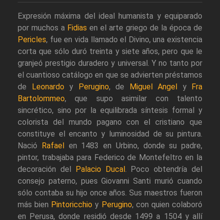
Expresión máxima del ideal humanista y equiparado
por muchos a
Fidias
en el arte griego de la época de
Pericles
, fue en vida llamado el Divino, una existencia
corta que sólo duró treinta y siete años, pero que le
granjeó prestigio duradero y universal. Y no tanto por
el cuantioso catálogo en que se advierten préstamos
de
Leonardo
y
Perugino
, de
Miguel Angel
y
Fra
Bartolommeo
, que supo asimilar con talento
sincrético, sino por la equilibrada síntesis formal y
colorista del mundo pagano con el cristiano que
constituye el encanto y luminosidad de su pintura.
Nació
Rafael
en 1483 en Urbino, donde su padre,
pintor, trabajaba para Federico de Montefeltro en la
decoración del
Palacio Ducal
. Poco obtendría del
consejo paterno, pues Giovanni Santi murió cuando
sólo contaba su hijo once años. Sus maestros fueron
más bien
Pintoricchio
y
Perugino
, con quien colaboró
en Perusa, donde residió desde 1499 a 1504 y allí