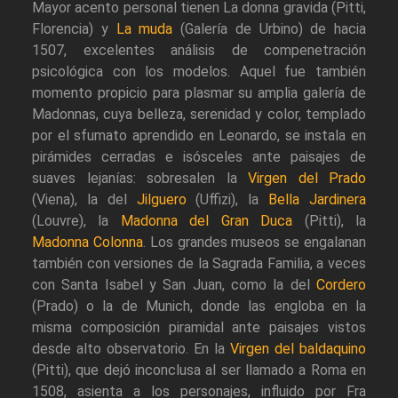
Mayor acento personal tienen La donna gravida (Pitti,
Florencia) y
La muda
(Galería de Urbino) de hacia
1507, excelentes análisis de compenetración
psicológica con los modelos. Aquel fue también
momento propicio para plasmar su amplia galería de
Madonnas, cuya belleza, serenidad y color, templado
por el sfumato aprendido en Leonardo, se instala en
pirámides cerradas e isósceles ante paisajes de
suaves lejanías: sobresalen la
Virgen del Prado
(Viena), la del
Jilguero
(Uffizi), la
Bella Jardinera
(Louvre), la
Madonna del Gran Duca
(Pitti), la
Madonna Colonna
. Los grandes museos se engalanan
también con versiones de la Sagrada Familia, a veces
con Santa Isabel y San Juan, como la del
Cordero
(Prado) o la de Munich, donde las engloba en la
misma composición piramidal ante paisajes vistos
desde alto observatorio. En la
Virgen del baldaquino
(Pitti), que dejó inconclusa al ser llamado a Roma en
1508, asienta a los personajes, influido por Fra