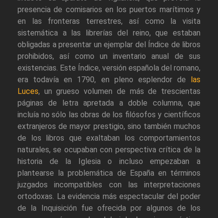
presencia de comisarios en los puertos marítimos y
en las fronteras terrestres, así como la visita
sistemática a las librerías del reino, que estaban
obligadas a presentar un ejemplar del Índice de libros
prohibidos, así como un inventario anual de sus
existencias. Este Índice, versión española del romano,
era todavía en 1790, en pleno esplendor de
las
Luces
, un grueso volumen de más de trescientas
páginas de letra apretada a doble columna, que
incluía no sólo las obras de los filósofos y científicos
extranjeros de mayor prestigio, sino también muchos
de los libros que exaltaban los comportamientos
naturales, se ocupaban con perspectiva crítica de la
historia de la Iglesia o incluso empezaban a
plantearse la problemática de España en términos
juzgados incompatibles con las interpretaciones
ortodoxas. La evidencia más espectacular del poder
de la Inquisición fue ofrecida por algunos de los