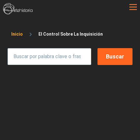
Pasar al contenido principal
Sobrescribir enlaces de ayuda a la 
Inicio
El Control Sobre La Inquisición