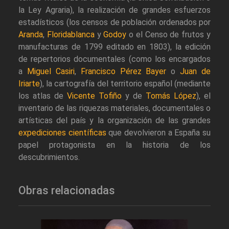
la Ley Agraria), la realización de grandes esfuerzos
estadísticos (los censos de población ordenados por
Aranda
,
Floridablanca
y
Godoy
o el Censo de frutos y
manufacturas de 1799 editado en 1803), la edición
de repertorios documentales (como los encargados
a
Miguel Casiri
,
Francisco Pérez Bayer
o
Juan de
Iriarte
), la cartografía del territorio español (mediante
los atlas de
Vicente Tofiño
y de
Tomás López
), el
inventario de las riquezas materiales, documentales o
artísticas del país y la organización de las grandes
expediciones científicas
que devolvieron a España su
papel protagonista en la historia de los
descubrimientos.
Obras relacionadas