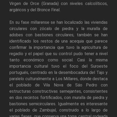
Virgen de Orce (Granada) con niveles calcolíticos,
argáricos y del Bronce Final.
En su fase millarense se han localizado las viviendas
circulares con zócalo de piedra y la muralla de
adobes con bastiones circulares; también se han
identificado los restos de una acequia que parece
confirmar la importancia que tuvo la agricultura de
regadío y el papel que su control pudo tener a nivel
tanto económico como social. Casi la misma
importancia cultural tuvo el foco del Suroeste
portugués, centrado en la desembocadura del Tajo y
paralelo culturalmente a Los Millares, donde destaca
el poblado de Vila Nova de Sáo Pedro con
estructuras constructivas semejantes, consistentes
en dos recintos fortificados, con muralla de piedra y
bastiones semicirculares. Igualmente es interesante
el poblado de Zambujal, construido a lo largo de
varias fases, que conserva una torre central rodeada