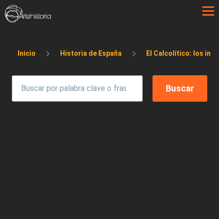
Pasar al contenido principal
Sobrescribir enlaces de ayuda a la 
Inicio
Historia de España
El Calcolítico: los ini