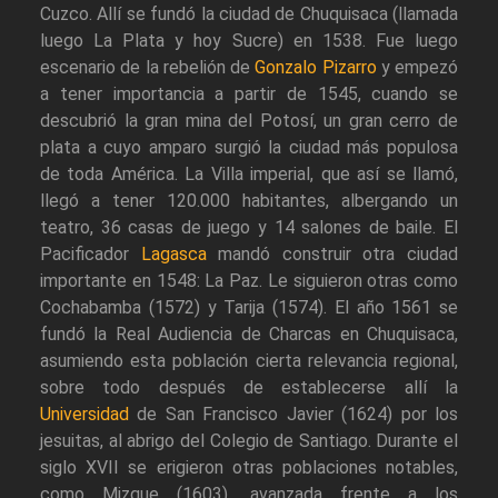
Cuzco. Allí se fundó la ciudad de Chuquisaca (llamada
luego La Plata y hoy Sucre) en 1538. Fue luego
escenario de la rebelión de
Gonzalo Pizarro
y empezó
a tener importancia a partir de 1545, cuando se
descubrió la gran mina del Potosí, un gran cerro de
plata a cuyo amparo surgió la ciudad más populosa
de toda América. La Villa imperial, que así se llamó,
llegó a tener 120.000 habitantes, albergando un
teatro, 36 casas de juego y 14 salones de baile. El
Pacificador
Lagasca
mandó construir otra ciudad
importante en 1548: La Paz. Le siguieron otras como
Cochabamba (1572) y Tarija (1574). El año 1561 se
fundó la Real Audiencia de Charcas en Chuquisaca,
asumiendo esta población cierta relevancia regional,
sobre todo después de establecerse allí la
Universidad
de San Francisco Javier (1624) por los
jesuitas, al abrigo del Colegio de Santiago. Durante el
siglo XVII se erigieron otras poblaciones notables,
como Mizque (1603), avanzada frente a los