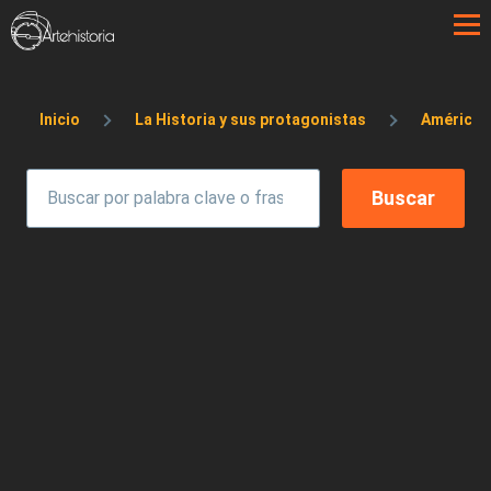
Pasar al contenido principal
Sobrescribir enlaces de ayuda a la 
Inicio
La Historia y sus protagonistas
América e