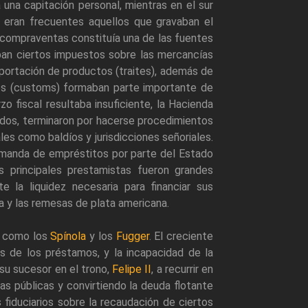
a una capitación personal, mientras en el sur
os eran frecuentes aquellos que gravaban el
s compraventas constituía una de las fuentes
ban ciertos impuestos sobre las mercancías
mportación de productos (traites), además de
eros (customs) formaban parte importante de
zo fiscal resultaba insuficiente, la Hacienda
tados, terminaron por hacerse procedimientos
tales como baldíos y jurisdicciones señoriales.
demanda de empréstitos por parte del Estado
s principales prestamistas fueron grandes
e la liquidez necesaria para financiar sus
la y las remesas de plata americana.
, como los
Spínola
y los
Fugger
. El creciente
s de los préstamos, y la incapacidad de la
su sucesor en el trono,
Felipe II
, a recurrir en
cas públicas y convirtiendo la deuda flotante
s fiduciarios sobre la recaudación de ciertos