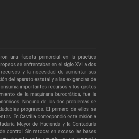
on una faceta primordial en la práctica
uropeos se enfrentaban en el siglo XVI a dos
s recursos y la necesidad de aumentar sus
ón del aparato estatal y a las exigencias de
o consumía importantes recursos y los gastos
miento de la maquinaria burocrática, fue la
conómicos. Ninguno de los dos problemas se
dudables progresos. El primero de ellos se
ntes. En Castilla correspondió esta misión a
ntaduría Mayor de Hacienda y la Contaduría
de control. Sin retocar en exceso las bases
radujo durante este reinado en un aumento