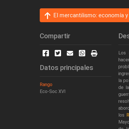
El mercantilismo: economía y
Compartir
Des
Los 
hacen
Datos principales
prob
ingre
la po
Rango
de la
Eco-Soc XVI
guer
reso
abord
los
R
Mayor
de l