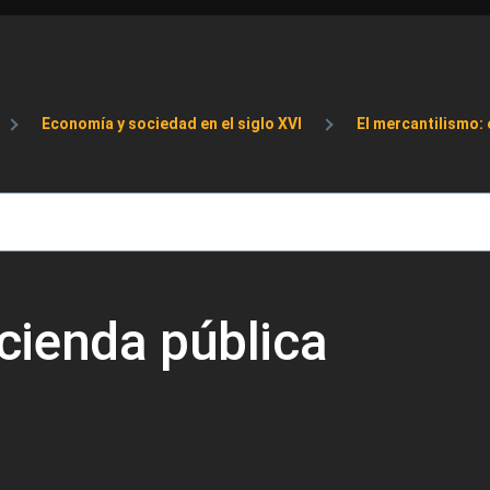
de ayuda a la navegación
Economía y sociedad en el siglo XVI
El mercantilismo:
cienda pública