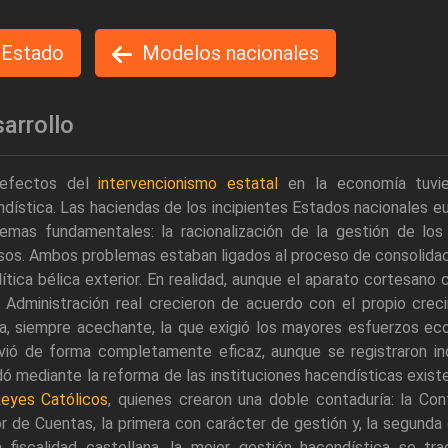
 Estado
Modelos nacionales
arrollo
efectos del
intervencionismo estatal
en la economía tuvier
dística. Las haciendas de los incipientes Estados nacionales e
lemas fundamentales: la racionalización de la gestión de lo
sos. Ambos problemas estaban ligados al proceso de consolidaci
lítica bélica exterior. En realidad, aunque el aparato cortesan
 Administración real crecieron de acuerdo con el propio creci
ra, siempre acechante, la que exigió los mayores esfuerzos e
lvió de forma completamente eficaz, aunque se registraron in
ó mediante la reforma de las instituciones hacendísticas existe
eyes Católicos
, quienes crearon una doble contaduría: la Co
 de Cuentas, la primera con carácter de gestión y, la segunda 
a fiscalidad castellana, la mejor gestión hacendística se t