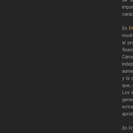
impo
carác
En
F
modi
al pr
finan
Cáma
indep
aumen
y la 
que, 
Los i
gene
extra
aprob
En Fr