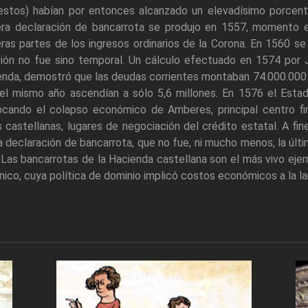
estos) habían por entonces alcanzado un elevadísimo porcenta
era declaración de bancarrota se produjo en 1557, momento e
ras partes de los ingresos ordinarios de la Corona. En 1560 s
ción no fue sino temporal. Un cálculo efectuado en 1574 por 
nda, demostró que las deudas corrientes montaban 74.000.000 
 el mismo año ascendían a sólo 5,6 millones. En 1576 el Esta
ocando el colapso económico de Amberes, principal centro fin
s castellanas, lugares de negociación del crédito estatal. A fi
 declaración de bancarrota, que no fue, ni mucho menos, la última
 Las bancarrotas de la Hacienda castellana son el más vivo eje
nico, cuya política de dominio implicó costos económicos a la la