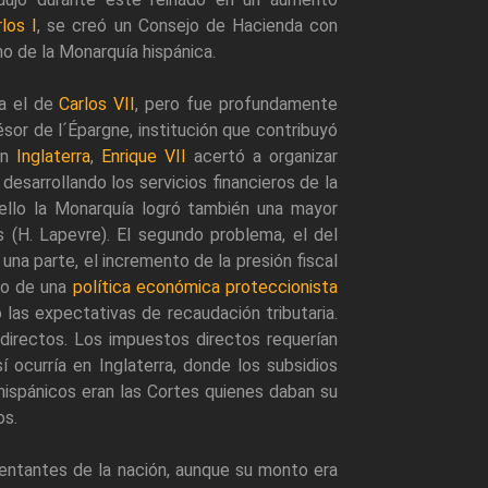
los I
, se creó un Consejo de Hacienda con
no de la Monarquía hispánica.
ía el de
Carlos VII
, pero fue profundamente
résor de l´Épargne, institución que contribuyó
 En
Inglaterra
,
Enrique VII
acertó a organizar
sarrollando los servicios financieros de la
ello la Monarquía logró también una mayor
s (H. Lapevre). El segundo problema, el del
una parte, el incremento de la presión fiscal
eño de una
política económica proteccionista
 las expectativas de recaudación tributaria.
ndirectos. Los impuestos directos requerían
ocurría en Inglaterra, donde los subsidios
 hispánicos eran las Cortes quienes daban su
os.
esentantes de la nación, aunque su monto era