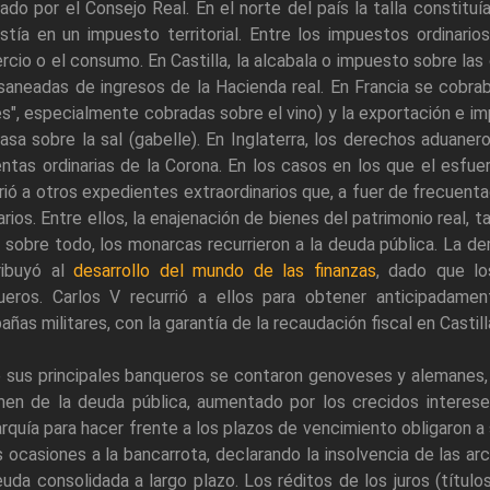
ado por el Consejo Real. En el norte del país la talla constituí
stía en un impuesto territorial. Entre los impuestos ordinari
cio o el consumo. En Castilla, la alcabala o impuesto sobre la
saneadas de ingresos de la Hacienda real. En Francia se cobra
es", especialmente cobradas sobre el vino) y la exportación e i
asa sobre la sal (gabelle). En Inglaterra, los derechos aduan
entas ordinarias de la Corona. En los casos en los que el esfuer
rió a otros expedientes extraordinarios que, a fuer de frecuen
arios. Entre ellos, la enajenación de bienes del patrimonio real, 
 sobre todo, los monarcas recurrieron a la deuda pública. La 
ribuyó al
desarrollo del mundo de las finanzas
, dado que lo
ueros. Carlos V recurrió a ellos para obtener anticipadament
ñas militares, con la garantía de la recaudación fiscal en Castil
e sus principales banqueros se contaron genoveses y alemanes
men de la deuda pública, aumentado por los crecidos interese
quía para hacer frente a los plazos de vencimiento obligaron a 
s ocasiones a la bancarrota, declarando la insolvencia de las ar
uda consolidada a largo plazo. Los réditos de los juros (título