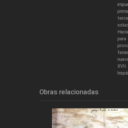
impu
prim
terce
solu
Hacie
para
prov
feria
nueva
XVII.
hispá
Obras relacionadas