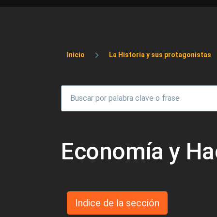
Sobrescribir enlaces 
Inicio
La Historia y sus protagonistas
Economía y Ha
Indice de la sección