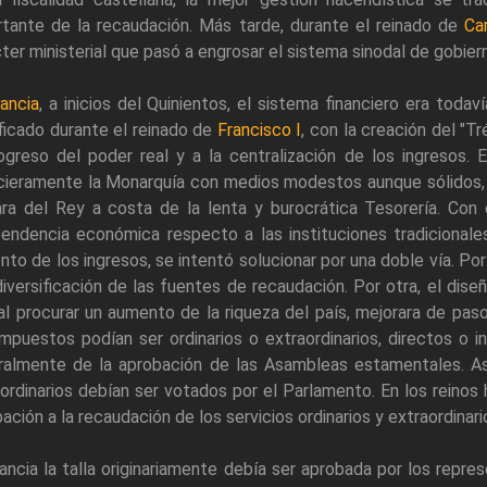
rtante de la recaudación. Más tarde, durante el reinado de
Car
ter ministerial que pasó a engrosar el sistema sinodal de gobier
rancia
, a inicios del Quinientos, el sistema financiero era todav
ficado durante el reinado de
Francisco I
, con la creación del "T
ogreso del poder real y a la centralización de los ingresos.
cieramente la Monarquía con medios modestos aunque sólidos, de
ra del Rey a costa de la lenta y burocrática Tesorería. Con 
endencia económica respecto a las instituciones tradicionale
to de los ingresos, se intentó solucionar por una doble vía. Por 
diversificación de las fuentes de recaudación. Por otra, el dis
al procurar un aumento de la riqueza del país, mejorara de paso
mpuestos podían ser ordinarios o extraordinarios, directos o i
ralmente de la aprobación de las Asambleas estamentales. Así 
ordinarios debían ser votados por el Parlamento. En los reinos
ación a la recaudación de los servicios ordinarios y extraordinari
ancia la talla originariamente debía ser aprobada por los repr