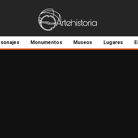
ncipal
rsonajes
Monumentos
Museos
Lugares
E