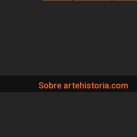
Sobre artehistoria.com
Para ponerte en contacto con nosotros, escrí
contacto