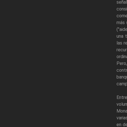
señal
consi
comer
más 
("aid
una t
las r
recur
ordin
Pero,
cont
banq
campa
Entr
volu
Monar
varia
en de